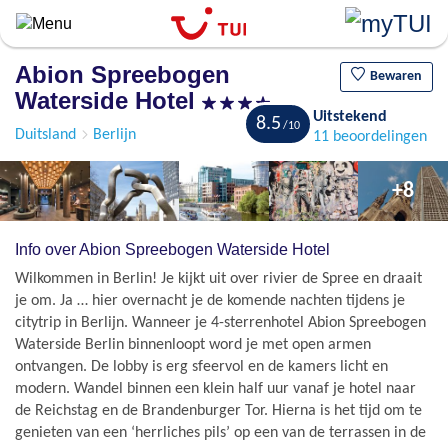
Overslaan
en
naar
Abion Spreebogen
de
Bewaren
Waterside Hotel
algemene
Uitstekend
inhoud
8.5
Duitsland
Berlijn
11 beoordelingen
gaan
+8
Info over Abion Spreebogen Waterside Hotel
Wilkommen in Berlin! Je kijkt uit over rivier de Spree en draait
je om. Ja … hier overnacht je de komende nachten tijdens je
citytrip in Berlijn. Wanneer je 4-sterrenhotel Abion Spreebogen
Waterside Berlin binnenloopt word je met open armen
ontvangen. De lobby is erg sfeervol en de kamers licht en
modern. Wandel binnen een klein half uur vanaf je hotel naar
de Reichstag en de Brandenburger Tor. Hierna is het tijd om te
genieten van een ‘herrliches pils’ op een van de terrassen in de