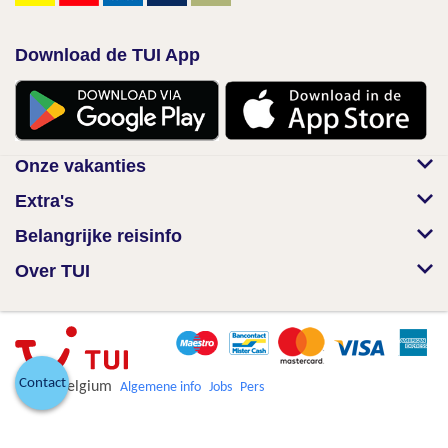
Download de TUI App
Onze vakanties
Extra's
Belangrijke reisinfo
Over TUI
Contact
© TUI Belgium
Algemene info
Jobs
Pers