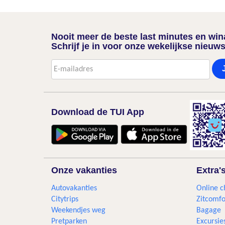
Nooit meer de beste last minutes en wi
Schrijf je in voor onze wekelijkse nieuws
Download de TUI App
Onze vakanties
Extra'
Autovakanties
Online c
Citytrips
Zitcomfo
Weekendjes weg
Bagage
Pretparken
Excursie