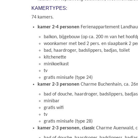
KAMERTYPES:
74 kamers.
kamer 2-4 personen
Ferienappartement Landhaus
balkon, bijgebouw (op ca. 200 m van het hoof
woonkamer met bed 2 pers. en slaapbank 2 pe
bad, haardroger, badslippers, badjas, toilet
kitchenette
minikoelkast
tv
gratis minisafe (type 24)
kamer 2-3 personen
Charme Buchenhain, ca. 26
bad of douche, haardroger, badslippers, badjas,
minibar
gratis wifi
tv
gratis minisafe (type 28)
kamer 2-3 personen, classic
Charme Auenwald, c