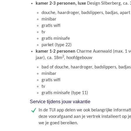
kamer 2-3 personen, luxe
Design Silberberg, ca.
douche, haardroger, badslippers, badjas, apart 
minibar
gratis wifi
tv
gratis minisafe
parket (type 22)
kamer 1-2 personen
Charme Auenwald (max. 1 vol
2
jaar), ca. 18m
, hoofdgebouw
bad of douche, haardroger, badslippers, badjas,
minibar
gratis wifi
tv
gratis minisafe (type 11)
Service tijdens jouw vakantie
In de TUI app delen we ook belangrijke informati
deze voorafgaand aan je vertrek installeert op j
we je goed bereiken.