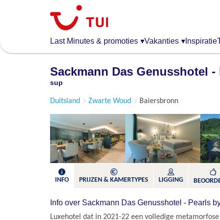
Overslaan
en
naar
de
Last Minutes & promoties
▾
Vakanties
▾
Inspiratie
algemene
inhoud
Sackmann Das Genusshotel - 
gaan
sup
Duitsland
Zwarte Woud
Baiersbronn
INFO
PRIJZEN & KAMERTYPES
LIGGING
BEOORD
Info over Sackmann Das Genusshotel - Pearls b
Luxehotel dat in 2021-22 een volledige metamorfose