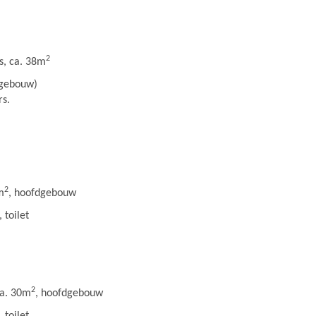
2
, ca. 38m
dgebouw)
rs.
2
m
, hoofdgebouw
 toilet
2
a. 30m
, hoofdgebouw