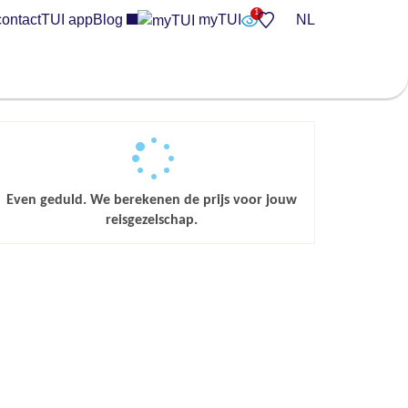
contact
TUI app
Blog
myTUI
NL
Even geduld. We berekenen de prijs voor jouw
reisgezelschap.