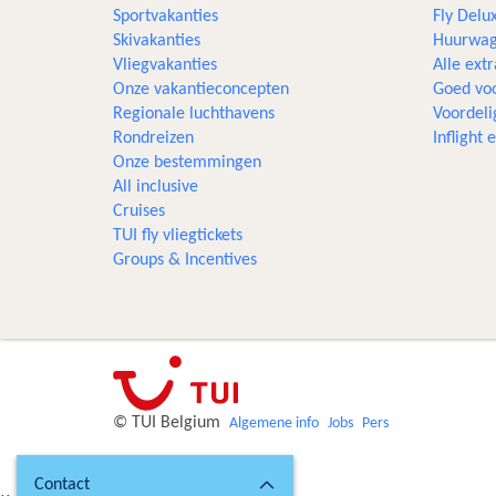
Sportvakanties
Fly Delu
Skivakanties
Huurwag
Vliegvakanties
Alle extr
Onze vakantieconcepten
Goed voo
Regionale luchthavens
Voordeli
Rondreizen
Inflight
Onze bestemmingen
All inclusive
Cruises
TUI fly vliegtickets
Groups & Incentives
© TUI Belgium
Algemene info
Jobs
Pers
Contact