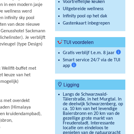
Voortreffelijke keuken
en in een modern jasje
Uitgebreide wellness
De wellness werd
Infinity pool op het dak
 infinity sky pool
Gastenkaart inbegrepen
ten van deze nieuwe
et Genusshotel Sackmann
helinster). Je verblijft
TUI voordelen
evleugel (type Design)
Gratis verblijf t.e.m. 8 jaar
Meer
Smart service 24/7 via de TUI
informati
app
 Wellfit-buffet met
Meer
t keuze van het
informatie
 mogelijk)
Ligging
Langs de Schwarzwald-
Tälerstraße, in het Murgtal. In
ss met overdekt
de deelwijk Schwarzenberg, op
baden (Himalaya
ca. 10 km van het levendige
Baiersbronn en 20 km van de
 en kruidendampbad),
gezellige grote markt van
jsbron,
Freudenstadt. Interessante
s
locatie om eindeloos te
genieten van de natuurpracht