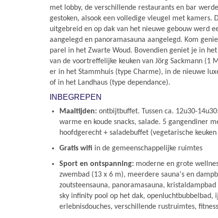
met lobby, de verschillende restaurants en bar werd
gestoken, alsook een volledige vleugel met kamers. 
uitgebreid en op dak van het nieuwe gebouw werd een
aangelegd en panoramasauna aangelegd. Kom genie
parel in het Zwarte Woud. Bovendien geniet je in h
van de voortreffelijke keuken van Jörg Sackmann (1 Mic
er in het Stammhuis (type Charme), in de nieuwe lux
of in het Landhaus (type dependance).
INBEGREPEN
Maaltijden:
ontbijtbuffet. Tussen ca. 12u30-14u30:
warme en koude snacks, salade. 5 gangendiner me
hoofdgerecht + saladebuffet (vegetarische keuken
Gratis wifi
in de gemeenschappelijke ruimtes
Sport en ontspanning:
moderne en grote wellne
zwembad (13 x 6 m), meerdere sauna's en damp
zoutsteensauna, panoramasauna, kristaldampbad
sky infinity pool op het dak, openluchtbubbelbad, i
erlebnisdouches, verschillende rustruimtes, fitnes