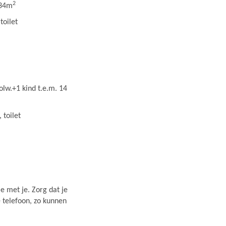
2
 34m
toilet
w.+1 kind t.e.m. 14
 toilet
e met je. Zorg dat je
e telefoon, zo kunnen