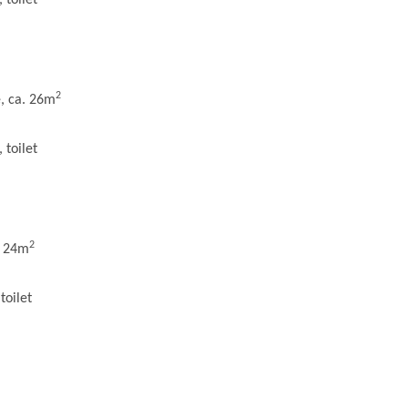
 toilet
2
, ca. 26m
 toilet
2
. 24m
toilet