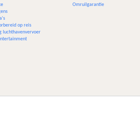
xe
Omruilgarantie
ens
a's
rbereid op reis
g luchthavenvervoer
 entertainment