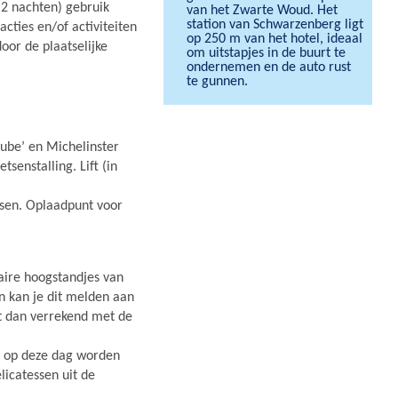
. 2 nachten) gebruik
van het Zwarte Woud. Het
station van Schwarzenberg ligt
acties en/of activiteiten
op 250 m van het hotel, ideaal
oor de plaatselijke
om uitstapjes in de buurt te
ondernemen en de auto rust
te gunnen.
tube’ en Michelinster
tsenstalling. Lift (in
tsen. Oplaadpunt voor
naire hoogstandjes van
an kan je dit melden aan
t dan verrekend met de
l: op deze dag worden
icatessen uit de