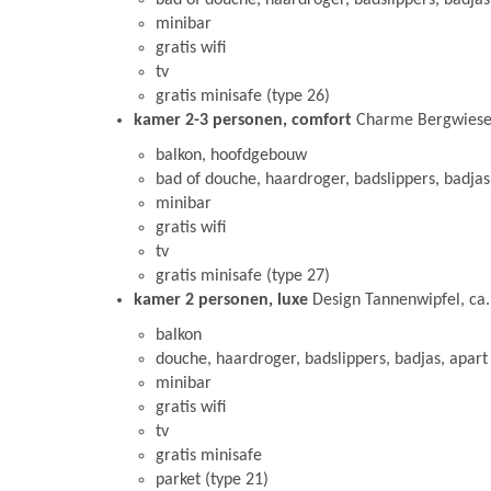
bad of douche, haardroger, badslippers, badjas,
minibar
gratis wifi
tv
gratis minisafe (type 26)
kamer 2-3 personen, comfort
Charme Bergwiese
balkon, hoofdgebouw
bad of douche, haardroger, badslippers, badjas,
minibar
gratis wifi
tv
gratis minisafe (type 27)
kamer 2 personen, luxe
Design Tannenwipfel, ca
balkon
douche, haardroger, badslippers, badjas, apart 
minibar
gratis wifi
tv
gratis minisafe
parket (type 21)