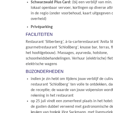
Schwarzwald Plus Card:
(bij een verblijf van min
lokaal openbaar vervoer, kortingen op diverse attr
in de regio (onder voorbehoud, kaart uitgegeven d
overheid)
Privéparking
FACILITEITEN
Restaurant ‘Silberberg’, à-la-carterestaurant ‘Anita S
gourmetrestaurant ‘Schloßberg’, knusse bar, terras, fie
het hoofdgebouw). Massages, ayurveda, hotstone,
schoonheidsbehandelingen. Verhuur (elektrische) fie
elektrische wagens
BIJZONDERHEDEN
indien je zin hebt om tijdens jouw verblijf de culi
restaurant ‘Schloßberg’ ten volle te ontdekken, d
de receptie; de waarde van jouw volpension word
rekening in het restaurant
op 25 juli vindt een zomerfeest plaats in het hote
de gasten dubbel verwend met gastronomische del
keuken van topkok Jörg Sackmann, met livemuziek