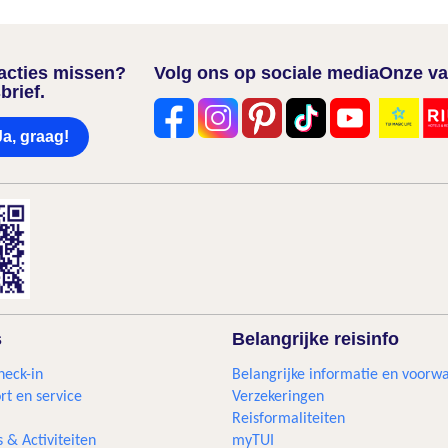
nacties missen?
Volg ons op sociale media
Onze va
brief.
Ja, graag!
s
Belangrijke reisinfo
heck-in
Belangrijke informatie en voorw
rt en service
Verzekeringen
Reisformaliteiten
s & Activiteiten
myTUI