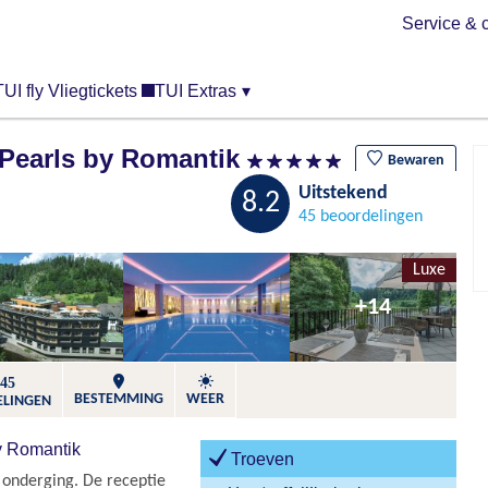
Service & 
TUI fly Vliegtickets
TUI Extras
▾
Pearls by Romantik
Bewaren
Uitstekend
8.2
45 beoordelingen
Luxe
+14
45
BESTEMMING
WEER
ELINGEN
y Romantik
Troeven
 onderging. De receptie