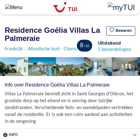
``
Overslaan
en
naar
Residence Goélia Villas La
de
Bewaren
Palmeraie
algemene
Uitstekend
inhoud
8
Frankrijk
Atlantische kust - Charente Maritime
Ile d'Oléron
5 beoordelingen
gaan
+11
Info over Residence Goélia Villas La Palmeraie
Villas La Palmeraie bevindt zicht in Saint Georges d'Oléron, het
grootste dorp op het eiland en is omring door talrijke
zandstranden. Verscheidende fiets- en wandelpaden vertrekken
vanaf de residentie. Er is ook een ruim aanbod aan activiteiten
in de omgeving
INFO