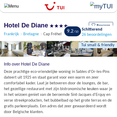
``
Overslaan
en
naar
Hotel De Diane
de
Bewaren
Schitterend
9.2
algemene
Frankrijk
Bretagne
Cap Fréhel
26 beoordelingen
inhoud
gaan
Tui small & friendly
+9
Info over Hotel De Diane
Deze prachtige eco-vriendelijke woning in Sables d'Or-les-Pins
dateert uit 1925 en staat garant voor een warm en zeer
comfortabel kader. Laat je betoveren door de lounges, de bar,
het gezellige restaurant met zijn bistronomische keuken waar je
in het seizoen geniet van de beroemde Sint-Jacques d'Erquy en
verse streekproducten, het bubbelbad op het grote terras en de
gratis parkeerplaats. Een adres dat zeer gewaardeerd wordt
door Belgische klanten.