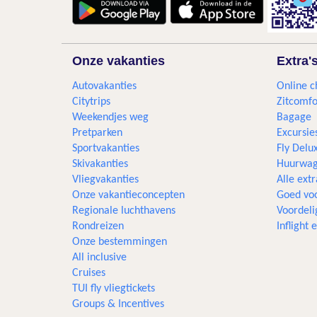
Onze vakanties
Extra'
Autovakanties
Online c
Citytrips
Zitcomfo
Weekendjes weg
Bagage
Pretparken
Excursie
Sportvakanties
Fly Delu
Skivakanties
Huurwag
Vliegvakanties
Alle extr
Onze vakantieconcepten
Goed voo
Regionale luchthavens
Voordeli
Rondreizen
Inflight
Onze bestemmingen
All inclusive
Cruises
TUI fly vliegtickets
Groups & Incentives