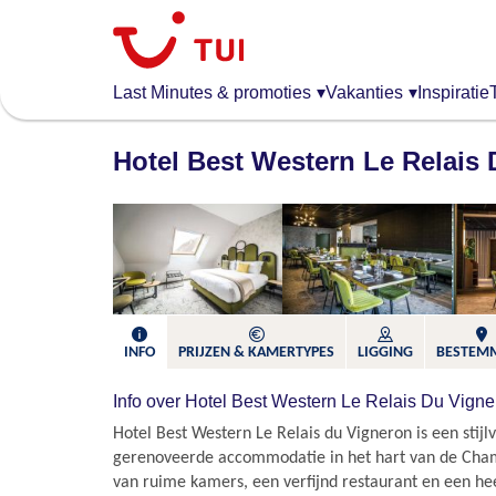
Overslaan
en
naar
de
Last Minutes & promoties
▾
Vakanties
▾
Inspiratie
algemene
inhoud
Hotel Best Western Le Relais
gaan
INFO
PRIJZEN & KAMERTYPES
LIGGING
BESTEM
Info over Hotel Best Western Le Relais Du Vigne
Hotel Best Western Le Relais du Vigneron is een stijlv
gerenoveerde accommodatie in het hart van de Cha
van ruime kamers, een verfijnd restaurant en een heer