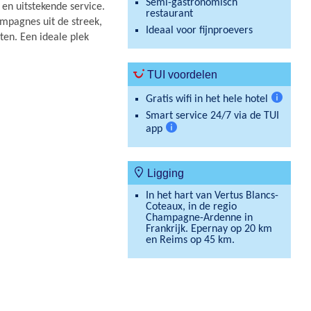
Semi-gastronomisch
en uitstekende service.
restaurant
ampagnes uit de streek,
Ideaal voor fijnproevers
en. Een ideale plek
TUI voordelen
Gratis wifi in het hele hotel
Meer
Smart service 24/7 via de TUI
informat
app
Meer
informatie
Ligging
In het hart van Vertus Blancs-
Coteaux, in de regio
Champagne-Ardenne in
Frankrijk. Epernay op 20 km
en Reims op 45 km.