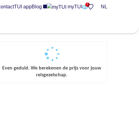
contact
TUI app
Blog
myTUI
NL
Even geduld. We berekenen de prijs voor jouw
reisgezelschap.