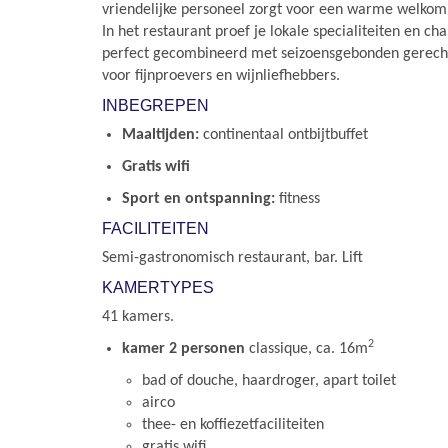
vriendelijke personeel zorgt voor een warme welkom 
In het restaurant proef je lokale specialiteiten en ch
perfect gecombineerd met seizoensgebonden gerecht
voor fijnproevers en wijnliefhebbers.
INBEGREPEN
Maaltijden:
continentaal ontbijtbuffet
Gratis wifi
Sport en ontspanning:
fitness
FACILITEITEN
Semi-gastronomisch restaurant, bar. Lift
KAMERTYPES
41 kamers.
2
kamer 2 personen
classique, ca. 16m
bad of douche, haardroger, apart toilet
airco
thee- en koffiezetfaciliteiten
gratis wifi