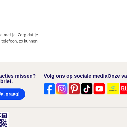
e met je. Zorg dat je
e telefoon, zo kunnen
nacties missen?
Volg ons op sociale media
Onze va
brief.
Ja, graag!