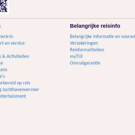
s
Belangrijke reisinfo
heck-in
Belangrijke informatie en voorw
rt en service
Verzekeringen
Reisformaliteiten
s & Activiteiten
myTUI
xe
Omruilgarantie
ens
a's
rbereid op reis
g luchthavenvervoer
 entertainment