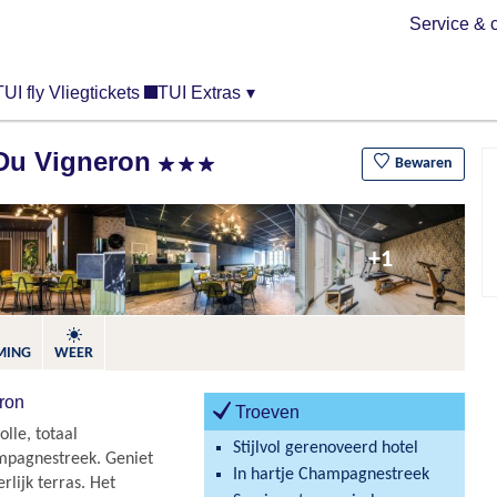
Service & 
TUI fly Vliegtickets
TUI Extras
▾
 Du Vigneron
Bewaren
+1
MING
WEER
ron
Troeven
olle, totaal
Stijlvol gerenoveerd hotel
mpagnestreek. Geniet
In hartje Champagnestreek
lijk terras. Het