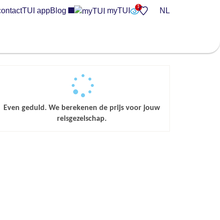
contact
TUI app
Blog
myTUI
NL
Even geduld. We berekenen de prijs voor jouw
reisgezelschap.