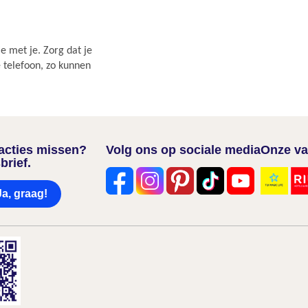
e met je. Zorg dat je
e telefoon, zo kunnen
nacties missen?
Volg ons op sociale media
Onze va
brief.
Ja, graag!