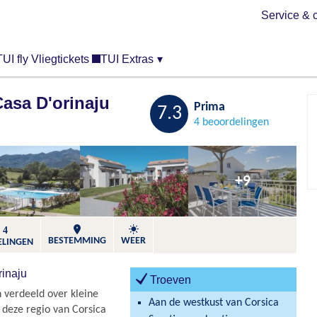
Service & 
TUI fly Vliegtickets
TUI Extras
▾
asa D'orinaju
Bewaren
Prima
7.3
4 beoordelingen
+9
4
BESTEMMING
WEER
ELINGEN
rinaju
Troeven
 verdeeld over kleine
Aan de westkust van Corsica
n deze regio van Corsica