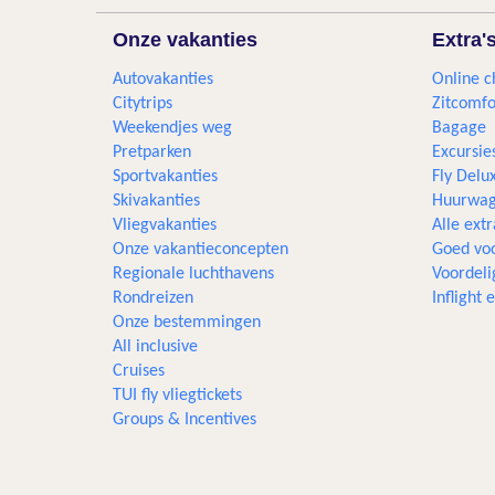
Onze vakanties
Extra'
Autovakanties
Online c
Citytrips
Zitcomfo
Weekendjes weg
Bagage
Pretparken
Excursie
Sportvakanties
Fly Delu
Skivakanties
Huurwag
Vliegvakanties
Alle extr
Onze vakantieconcepten
Goed voo
Regionale luchthavens
Voordeli
Rondreizen
Inflight
Onze bestemmingen
All inclusive
Cruises
TUI fly vliegtickets
Groups & Incentives