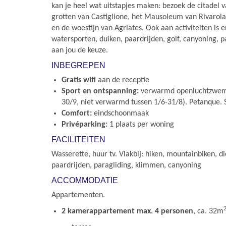
kan je heel wat uitstapjes maken: bezoek de citadel v
grotten van Castiglione, het Mausoleum van Rivarol
en de woestijn van Agriates. Ook aan activiteiten is 
watersporten, duiken, paardrijden, golf, canyoning, 
aan jou de keuze.
INBEGREPEN
Gratis wifi
aan de receptie
Sport en ontspanning:
verwarmd openluchtzwemb
30/9, niet verwarmd tussen 1/6-31/8). Petanque. 
Comfort:
eindschoonmaak
Privéparking:
1 plaats per woning
FACILITEITEN
Wasserette, huur tv. Vlakbij: hiken, mountainbiken, d
paardrijden, paragliding, klimmen, canyoning
ACCOMMODATIE
Appartementen.
2 kamerappartement max. 4 personen
, ca. 32m