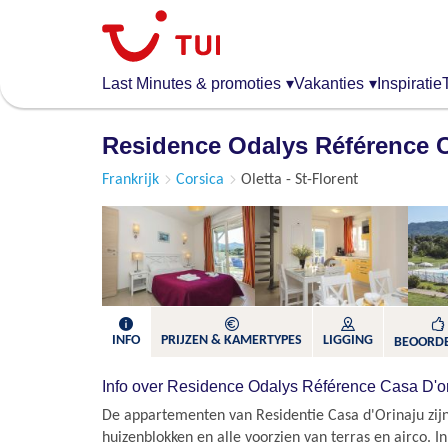
Overslaan
en
naar
de
Last Minutes & promoties
▾
Vakanties
▾
Inspiratie
algemene
inhoud
Residence Odalys Référence C
gaan
Frankrijk
Corsica
Oletta - St-Florent
INFO
PRIJZEN & KAMERTYPES
LIGGING
BEOORD
Info over Residence Odalys Référence Casa D'o
De appartementen van Residentie Casa d'Orinaju zijn
huizenblokken en alle voorzien van terras en airco. I