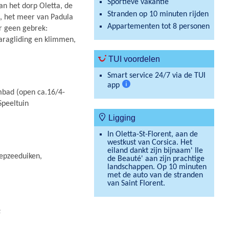
Sportieve vakantie
an het dorp Oletta, de
Stranden op 10 minuten rijden
a, het meer van Padula
Appartementen tot 8 personen
er geen gebrek:
paragliding en klimmen,
TUI voordelen
Smart service 24/7 via de TUI
app
ad (open ca.16/4-
Meer
Speeltuin
informatie
Ligging
In Oletta-St-Florent, aan de
westkust van Corsica. Het
eiland dankt zijn bijnaam' Ile
iepzeeduiken,
de Beauté' aan zijn prachtige
landschappen. Op 10 minuten
met de auto van de stranden
van Saint Florent.
2