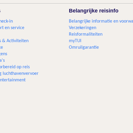
s
Belangrijke reisinfo
heck-in
Belangrijke informatie en voorw
rt en service
Verzekeringen
Reisformaliteiten
s & Activiteiten
myTUI
xe
Omruilgarantie
ens
a's
rbereid op reis
g luchthavenvervoer
 entertainment