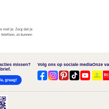
e met je. Zorg dat je
e telefoon, zo kunnen
nacties missen?
Volg ons op sociale media
Onze va
brief.
Ja, graag!