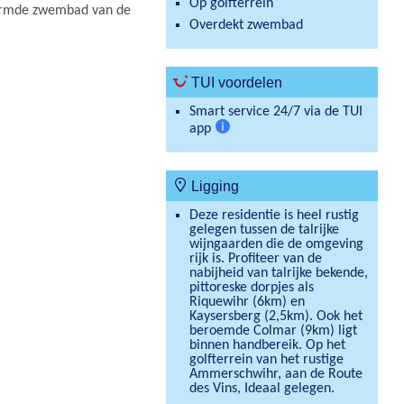
Op golfterrein
warmde zwembad van de
Overdekt zwembad
TUI voordelen
Smart service 24/7 via de TUI
app
Meer
informatie
Ligging
Deze residentie is heel rustig
gelegen tussen de talrijke
wijngaarden die de omgeving
rijk is. Profiteer van de
nabijheid van talrijke bekende,
pittoreske dorpjes als
Riquewihr (6km) en
Kaysersberg (2,5km). Ook het
beroemde Colmar (9km) ligt
binnen handbereik. Op het
golfterrein van het rustige
Ammerschwihr, aan de Route
des Vins, Ideaal gelegen.