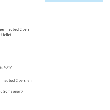
2
er met bed 2 pers.
 toilet
2
ca. 40m
 met bed 2 pers. en
t (soms apart)