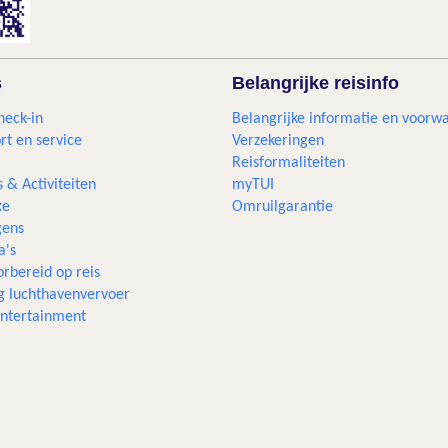
s
Belangrijke reisinfo
heck-in
Belangrijke informatie en voorw
rt en service
Verzekeringen
Reisformaliteiten
s & Activiteiten
myTUI
xe
Omruilgarantie
ens
a's
rbereid op reis
g luchthavenvervoer
 entertainment