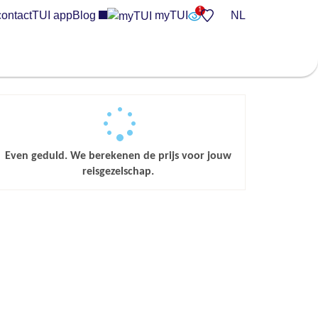
contact
TUI app
Blog
myTUI
NL
Even geduld. We berekenen de prijs voor jouw
reisgezelschap.