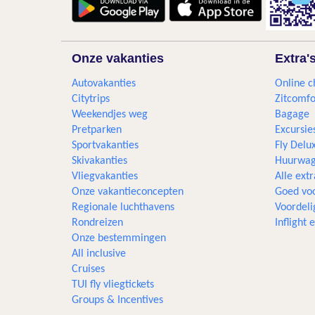
Onze vakanties
Extra'
Autovakanties
Online c
Citytrips
Zitcomfo
Weekendjes weg
Bagage
Pretparken
Excursie
Sportvakanties
Fly Delu
Skivakanties
Huurwag
Vliegvakanties
Alle extr
Onze vakantieconcepten
Goed voo
Regionale luchthavens
Voordeli
Rondreizen
Inflight
Onze bestemmingen
All inclusive
Cruises
TUI fly vliegtickets
Groups & Incentives