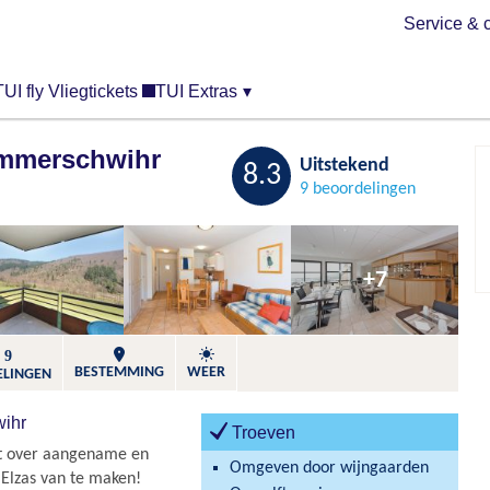
Service & 
TUI fly Vliegtickets
TUI Extras
▾
Ammerschwihr
Bewaren
Uitstekend
8.3
9 beoordelingen
+7
9
BESTEMMING
WEER
ELINGEN
wihr
Troeven
kt over aangename en
Omgeven door wijngaarden
 Elzas van te maken!