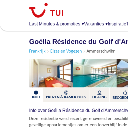
Overslaan
en
naar
de
Last Minutes & promoties
▾
Vakanties
▾
Inspiratie
algemene
inhoud
Goélia Résidence du Golf d'
gaan
Frankrijk
Elzas en Vogezen
Ammerschwihr
INFO
PRIJZEN & KAMERTYPES
LIGGING
BEOORD
Info over Goélia Résidence du Golf d'Ammersch
Deze residentie werd recent gerenoveerd en beschi
gezellige appartementjes om er een topverblijf in de