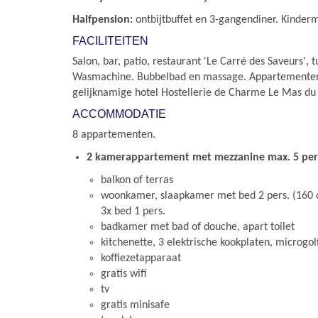
Halfpension:
ontbijtbuffet en 3-gangendiner. Kinderm
FACILITEITEN
Salon, bar, patio, restaurant 'Le Carré des Saveurs', t
Wasmachine. Bubbelbad en massage. Appartementen 
gelijknamige hotel Hostellerie de Charme Le Mas d
ACCOMMODATIE
8 appartementen.
2 kamerappartement met mezzanine max. 5 pe
balkon of terras
woonkamer, slaapkamer met bed 2 pers. (160
3x bed 1 pers.
badkamer met bad of douche, apart toilet
kitchenette, 3 elektrische kookplaten, microgo
koffiezetapparaat
gratis wifi
tv
gratis minisafe