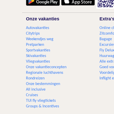
Onze vakanties
Extra'
Autovakanties
Online c
Citytrips
Zitcomfo
Weekendjes weg
Bagage
Pretparken
Excursie
Sportvakanties
Fly Delu
Skivakanties
Huurwag
Vliegvakanties
Alle extr
Onze vakantieconcepten
Goed voo
Regionale luchthavens
Voordeli
Rondreizen
Inflight
Onze bestemmingen
All inclusive
Cruises
TUI fly vliegtickets
Groups & Incentives