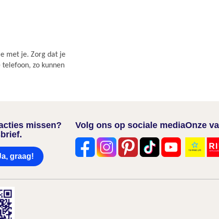
e met je. Zorg dat je
e telefoon, zo kunnen
nacties missen?
Volg ons op sociale media
Onze va
brief.
Ja, graag!