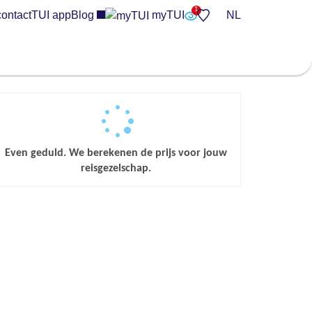
contact
TUI app
Blog
myTUI
NL
Even geduld. We berekenen de prijs voor jouw
reisgezelschap.