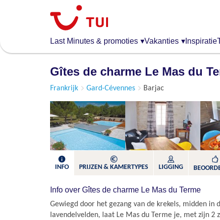
Overslaan
en
naar
de
Last Minutes & promoties
▾
Vakanties
▾
Inspiratie
algemene
inhoud
Gîtes de charme Le Mas du T
gaan
Frankrijk
Gard-Cévennes
Barjac
INFO
PRIJZEN & KAMERTYPES
LIGGING
BEOORD
Info over Gîtes de charme Le Mas du Terme
Gewiegd door het gezang van de krekels, midden in 
lavendelvelden, laat Le Mas du Terme je, met zijn 