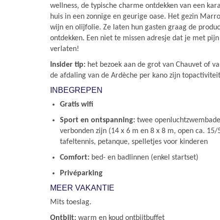
wellness, de typische charme ontdekken van een kar
huis in een zonnige en geurige oase. Het gezin Marro
wijn en olijfolie. Ze laten hun gasten graag de prod
ontdekken. Een niet te missen adresje dat je met pijn 
verlaten!
Insider tip:
het bezoek aan de grot van Chauvet of va
de afdaling van de Ardèche per kano zijn topactiviteit
INBEGREPEN
Gratis wifi
Sport en ontspanning:
twee openluchtzwembaden
verbonden zijn (14 x 6 m en 8 x 8 m, open ca. 15/
tafeltennis, petanque, spelletjes voor kinderen
Comfort:
bed- en badlinnen (enkel startset)
Privéparking
MEER VAKANTIE
Mits toeslag.
Ontbijt:
warm en koud ontbijtbuffet