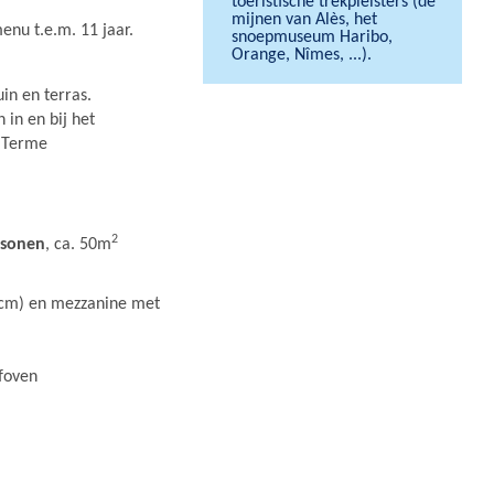
toeristische trekpleisters (de
mijnen van Alès, het
enu t.e.m. 11 jaar.
snoepmuseum Haribo,
Orange, Nîmes, ...).
uin en terras.
in en bij het
u Terme
2
rsonen
, ca. 50m
 cm) en mezzanine met
lfoven