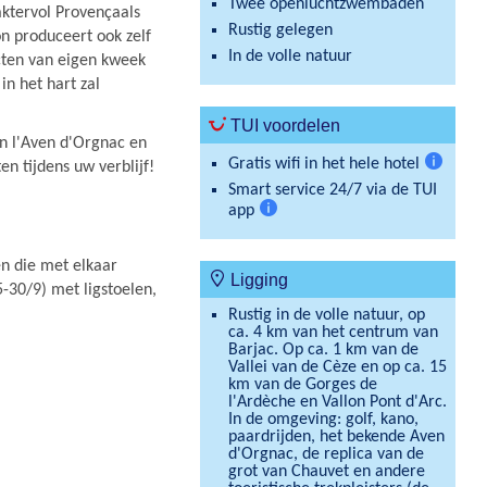
Twee openluchtzwembaden
aktervol Provençaals
Rustig gelegen
n produceert ook zelf
In de volle natuur
ucten van eigen kweek
in het hart zal
TUI voordelen
n l'Aven d'Orgnac en
Gratis wifi in het hele hotel
en tijdens uw verblijf!
Meer
Smart service 24/7 via de TUI
informat
app
Meer
informatie
 die met elkaar
Ligging
5-30/9) met ligstoelen,
Rustig in de volle natuur, op
ca. 4 km van het centrum van
Barjac. Op ca. 1 km van de
Vallei van de Cèze en op ca. 15
km van de Gorges de
l'Ardèche en Vallon Pont d'Arc.
In de omgeving: golf, kano,
paardrijden, het bekende Aven
d'Orgnac, de replica van de
grot van Chauvet en andere