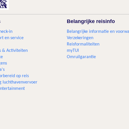
s
Belangrijke reisinfo
heck-in
Belangrijke informatie en voorw
rt en service
Verzekeringen
Reisformaliteiten
s & Activiteiten
myTUI
xe
Omruilgarantie
ens
a's
rbereid op reis
g luchthavenvervoer
 entertainment