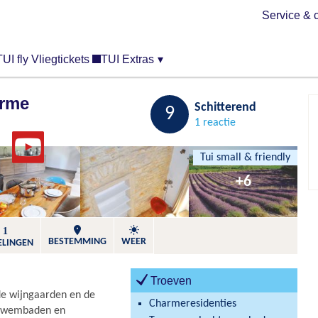
Service & 
TUI fly Vliegtickets
TUI Extras
▾
erme
Bewaren
Schitterend
9
1 reactie
Tui small & friendly
+6
1
BESTEMMING
WEER
ELINGEN
Troeven
de wijngaarden en de
Charmeresidenties
2 zwembaden en