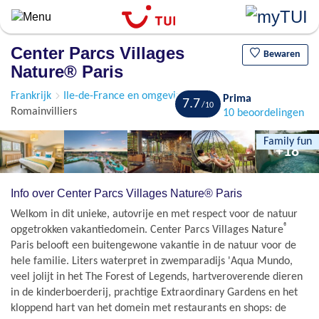
Overslaan
en
naar
Center Parcs Villages
de
Bewaren
Nature® Paris
algemene
inhoud
Frankrijk
Ile-de-France en omgeving Disneyland
Bailly-
Prima
gaan
7.7
Romainvilliers
10 beoordelingen
Family fun
+18
Info over Center Parcs Villages Nature® Paris
Welkom in dit unieke, autovrije en met respect voor de natuur
®
opgetrokken vakantiedomein. Center Parcs Villages Nature
Paris belooft een buitengewone vakantie in de natuur voor de
hele familie. Liters waterpret in zwemparadijs 'Aqua Mundo,
veel jolijt in het The Forest of Legends, hartveroverende dieren
in de kinderboerderij, prachtige Extraordinary Gardens en het
kloppend hart van het domein met restaurants en shops: de