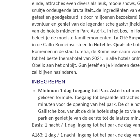
einde, attracties even divers als leuk, mooie shows, 
snuifje ondeugende brutaliteit…de ingrediënten van 
getest en goedgekeurd is door miljoenen bezoekers! B
avontuur en geniet van de legendarische gastvrijheid
van de hotels middenin Parc Astérix. In het bos, in
Ho
beleef je de mooiste familiemomenten.
La Cité Sus
in de Gallo-Romeinse sfeer. In
Hotel les Quais de Lu
Romeinen in de stad Lutetia, de Romeinse naam voor 
tot het beste themahotel van 2021. In alle hotels ont
Obelix aan het ontbijt. Gun jezelf en je kinderen dez
zal blijven nazinderen.
INBEGREPEN
Minimum 1 dag toegang tot Parc Astérix of me
gekozen formule. Toegang tot bepaalde attracties 
minuten voor de opening van het park. De drie hot
Gallische bos, vanuit de drie hotels stap je zo via
park en geniet je van de eerste tot de laatste min
Basis: 1 nacht / 1 dag, ingang tot het park de dag van
A163: 1 dag / 1 nacht, ingang tot het park de dag va