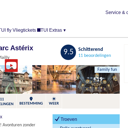
Service & 
TUI fly Vliegtickets
TUI Extras
▾
arc Astérix
Bewaren
Schitterend
9.5
11 beoordelingen
lailly
Family fun
+19
11
BESTEMMING
WEER
ELINGEN
ix
Troeven
s! Avonturen zonder