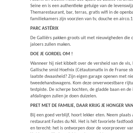
Seine en is een authentieke getuige van de levenswi
Themarestaurant, bar, terras, gratis wifi in de openb
familiekamers zijn voorzien van tv, douche en airco
PARC ASTÉRIX
De Galliërs pakken groots uit met nieuwigheden die 
jaloers zullen maken.
DOE JE GORDEL OM !
Wanneer hij niet kibbelt over de versheid van de vis, 
Gallische smid Hoefnix (Cétautomatix in de Franse str
laatste dwaasheid? Zijn eigen garage openen met n
tweedehandswagens. Kom deze onverwoestbare rijtu
testpiste. De scherpe bochten, de gladde baan en d
afdalingen zullen je doen duizelen.
PRET MET DE FAMILIE, DAAR KRIJG JE HONGER VA
Bij een goed verblijf, hoort lekker eten. Neem plaats 
restaurant Fastes du Nil. Het is hét favoriete fastfo
en terecht: het is ontworpen door de voorproever van