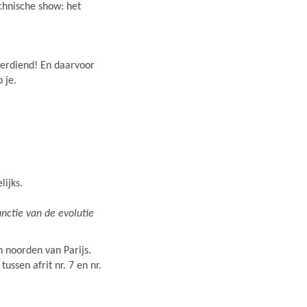
echnische show: het
verdiend! En daarvoor
 je.
lijks.
nctie van de evolutie
 noorden van Parijs.
tussen afrit nr. 7 en nr.