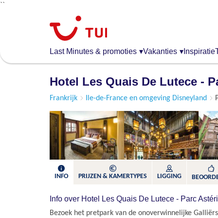
``
Overslaan
en
naar
de
Last Minutes & promoties
▾
Vakanties
▾
Inspiratie
algemene
inhoud
Hotel Les Quais De Lutece - P
gaan
Frankrijk
Ile-de-France en omgeving Disneyland
P
INFO
PRIJZEN & KAMERTYPES
LIGGING
BEOORD
Info over Hotel Les Quais De Lutece - Parc Astér
Bezoek het pretpark van de onoverwinnelijke Galliër