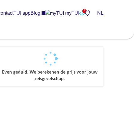
contact
TUI app
Blog
myTUI
NL
Even geduld. We berekenen de prijs voor jouw
reisgezelschap.