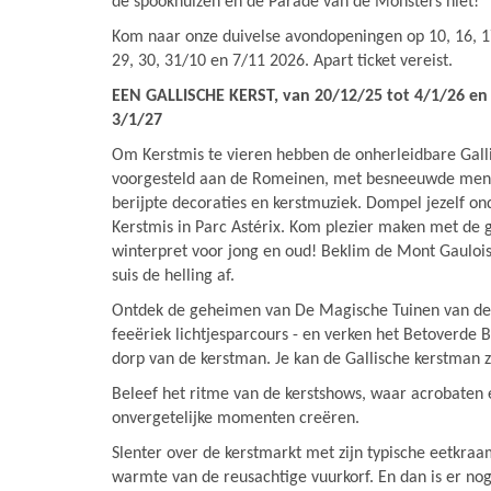
de spookhuizen en de Parade van de Monsters niet!
Kom naar onze duivelse avondopeningen op 10, 16, 17,
29, 30, 31/10 en 7/11 2026. Apart ticket vereist.
EEN GALLISCHE KERST, van 20/12/25 tot 4/1/26 en
3/1/27
Om Kerstmis te vieren hebben de onherleidbare Gall
voorgesteld aan de Romeinen, met besneeuwde menhir
berijpte decoraties en kerstmuziek. Dompel jezelf on
Kerstmis in Parc Astérix. Kom plezier maken met de g
winterpret voor jong en oud! Beklim de Mont Gaulois
suis de helling af.
Ontdek de geheimen van De Magische Tuinen van de
feeëriek lichtjesparcours - en verken het Betoverde Bo
dorp van de kerstman. Je kan de Gallische kerstman 
Beleef het ritme van de kerstshows, waar acrobaten 
onvergetelijke momenten creëren.
Slenter over de kerstmarkt met zijn typische eetkraa
warmte van de reusachtige vuurkorf. En dan is er nog