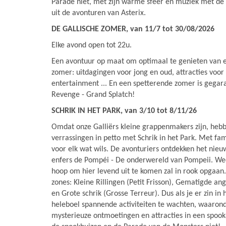
Parade niet, met zijn warme sfeer en muziek met de
uit de avonturen van Asterix.
DE GALLISCHE ZOMER, van 11/7 tot 30/08/2026
Elke avond open tot 22u.
Een avontuur op maat om optimaal te genieten van e
zomer: uitdagingen voor jong en oud, attracties voor
entertainment ... En een spetterende zomer is gegar
Revenge - Grand Splatch!
SCHRIK IN HET PARK, van 3/10 tot 8/11/26
Omdat onze Galliërs kleine grappenmakers zijn, heb
verrassingen in petto met Schrik in het Park. Met fami
voor elk wat wils. De avonturiers ontdekken het nieu
enfers de Pompéi - De onderwereld van Pompeii. We
hoop om hier levend uit te komen zal in rook opgaan. E
zones: Kleine Rillingen (Petit Frisson), Gematigde a
en Grote schrik (Grosse Terreur). Dus als je er zin in 
heleboel spannende activiteiten te wachten, waaron
mysterieuze ontmoetingen en attracties in een spook