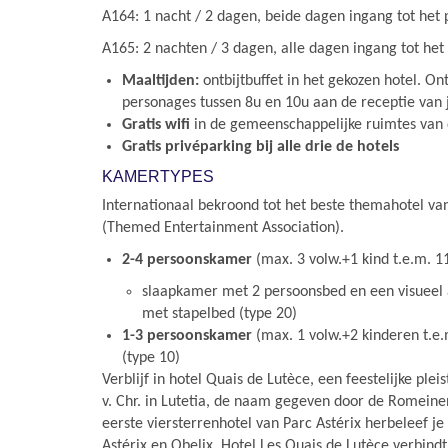
A164: 1 nacht / 2 dagen, beide dagen ingang tot het 
A165: 2 nachten / 3 dagen, alle dagen ingang tot het
Maaltijden:
ontbijtbuffet in het gekozen hotel. O
personages tussen 8u en 10u aan de receptie van 
Gratis wifi
in de gemeenschappelijke ruimtes van 
Gratis privéparking bij alle drie de hotels
KAMERTYPES
Internationaal bekroond tot het beste themahotel v
(Themed Entertainment Association).
2-4 persoonskamer
(max. 3 volw.+1 kind t.e.m. 11
slaapkamer met 2 persoonsbed en een visueel
met stapelbed (type 20)
1-3 persoonskamer
(max. 1 volw.+2 kinderen t.e.
(type 10)
Verblijf in hotel Quais de Lutèce, een feestelijke pleis
v. Chr. in Lutetia, de naam gegeven door de Romeinen
eerste viersterrenhotel van Parc Astérix herbeleef je 
Astérix en Obelix. Hotel Les Quais de Lutèce verbind