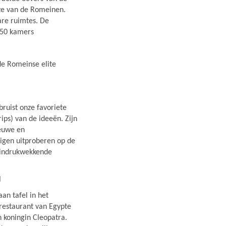
jze van de Romeinen.
are ruimtes. De
.150 kamers
de Romeinse elite
bruist onze favoriete
ips) van de ideeën. Zijn
ieuwe en
igen uitproberen op de
e indrukwekkende
N
aan tafel in het
odrestaurant van Egypte
 koningin Cleopatra.