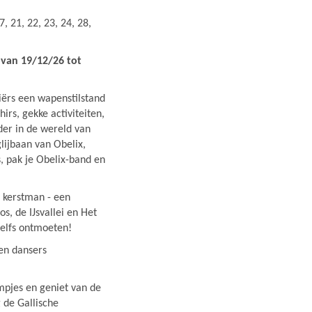
 21, 22, 23, 24, 28,
 van 19/12/26 tot
iërs een wapenstilstand
s, gekke activiteiten,
der in de wereld van
lijbaan van Obelix,
, pak je Obelix-band en
 kerstman - een
s, de IJsvallei en Het
zelfs ontmoeten!
en dansers
mpjes en geniet van de
 de Gallische