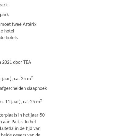
park
 park
ntmoet twee Astérix
je hotel
de hotels
an 2021 door TEA
2
 jaar), ca. 25 m
 afgescheiden slaaphoek
2
m. 11 jaar), ca. 25 m
terplaats in het jaar 50
 aan Parijs. In het
Lutetia in de tijd van
t beide oevers van de