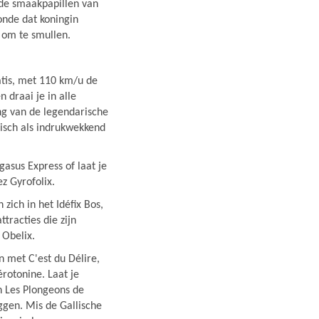
 de smaakpapillen van
onde dat koningin
 om te smullen.
tis, met 110 km/u de
 draai je in alle
ng van de legendarische
isch als indrukwekkend
asus Express of laat je
z Gyrofolix.
 zich in het Idéfix Bos,
tracties die zijn
 Obelix.
n met C'est du Délire,
rotonine. Laat je
n Les Plongeons de
gen. Mis de Gallische