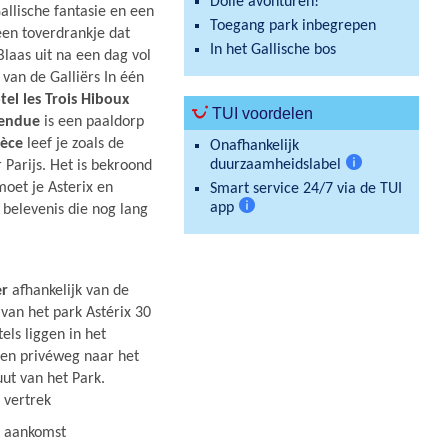
Dolle avonturen!
Gallische fantasie en een
Toegang park inbegrepen
een toverdrankje dat
In het Gallische bos
laas uit na een dag vol
 van de Galliërs In één
tel les Trois Hiboux
TUI voordelen
pendue
is een paaldorp
tèce
leef je zoals de
Onafhankelijk
duurzaamheidslabel
Parijs. Het is bekroond
Meer
moet je Asterix en
Smart service 24/7 via de TUI
informatie
app
e belevenis die nog lang
Meer
informatie
er
afhankelijk van de
van het park Astérix 30
els liggen in het
 een privéweg naar het
uut van het Park.
 vertrek
n aankomst