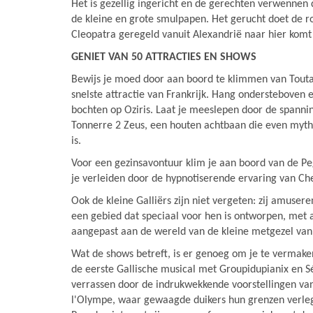
Het is gezellig ingericht en de gerechten verwennen
de kleine en grote smulpapen. Het gerucht doet de r
Cleopatra geregeld vanuit Alexandrië naar hier komt
GENIET VAN 50 ATTRACTIES EN SHOWS
Bewijs je moed door aan boord te klimmen van Touta
snelste attractie van Frankrijk. Hang ondersteboven en
bochten op Oziris. Laat je meeslepen door de spanni
Tonnerre 2 Zeus, een houten achtbaan die even myth
is.
Voor een gezinsavontuur klim je aan boord van de Peg
je verleiden door de hypnotiserende ervaring van Che
Ook de kleine Galliërs zijn niet vergeten: zij amuseren
een gebied dat speciaal voor hen is ontworpen, met at
aangepast aan de wereld van de kleine metgezel van
Wat de shows betreft, is er genoeg om je te vermake
de eerste Gallische musical met Groupidupianix en Sé
verrassen door de indrukwekkende voorstellingen va
l'Olympe, waar gewaagde duikers hun grenzen verleg