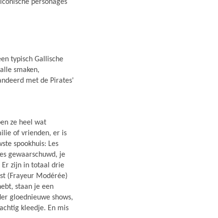
 iconische personages
en typisch Gallische
 alle smaken,
andeerd met de Pirates'
ben ze heel wat
lie of vrienden, er is
wste spookhuis: Les
es gewaarschuwd, je
r zijn in totaal drie
ngst (Frayeur Modérée)
hebt, staan je een
der gloednieuwe shows,
achtig kleedje. En mis