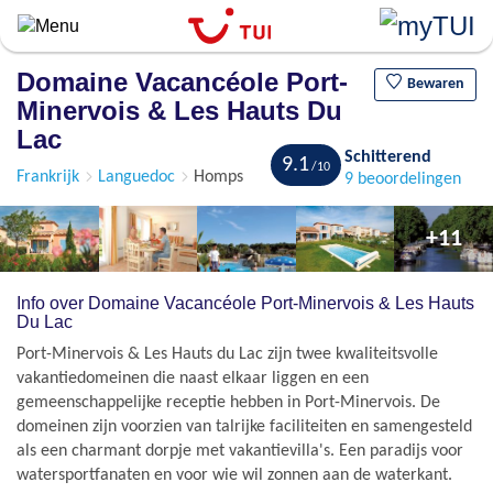
Overslaan
en
naar
Domaine Vacancéole Port-
de
Bewaren
Minervois & Les Hauts Du
algemene
inhoud
Lac
gaan
Schitterend
9.1
Frankrijk
Languedoc
Homps
9 beoordelingen
+11
Info over Domaine Vacancéole Port-Minervois & Les Hauts
Du Lac
Port-Minervois & Les Hauts du Lac zijn twee kwaliteitsvolle
vakantiedomeinen die naast elkaar liggen en een
gemeenschappelijke receptie hebben in Port-Minervois. De
domeinen zijn voorzien van talrijke faciliteiten en samengesteld
als een charmant dorpje met vakantievilla's. Een paradijs voor
watersportfanaten en voor wie wil zonnen aan de waterkant.