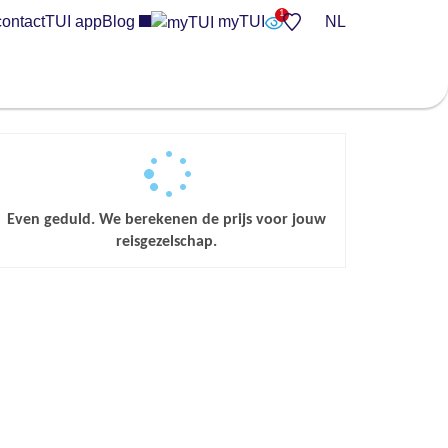
contact
TUI app
Blog
myTUI
NL
Even geduld. We berekenen de prijs voor jouw
reisgezelschap.