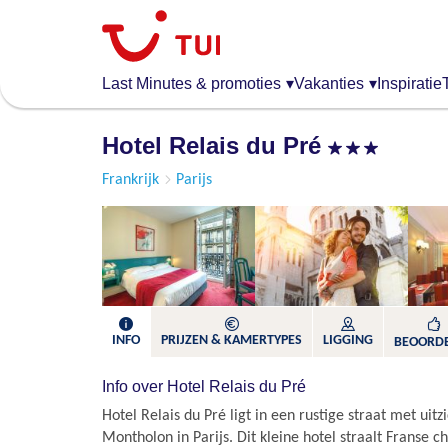
Overslaan
en
naar
de
Last Minutes & promoties
▾
Vakanties
▾
Inspiratie
algemene
inhoud
Hotel Relais du Pré
gaan
Frankrijk
Parijs
INFO
PRIJZEN & KAMERTYPES
LIGGING
BEOORD
Info over Hotel Relais du Pré
Hotel Relais du Pré ligt in een rustige straat met uitz
Montholon in Parijs. Dit kleine hotel straalt Franse 