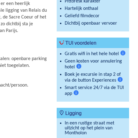
Pittoresk karakter
er een heerlijk
Hartelijk onthaal
le ligging van Relais du
Geliefd filmdecor
, de Sacre Coeur of het
Dichtbij openbaar vervoer
o dichtbij sta je
n Parijs.
TUI voordelen
Gratis wifi in het hele hotel
Meer
etalen: openbare parking
Geen kosten voor annulering
informat
iet toegelaten.
hotel
Meer
Boek je excursie in stap 2 of
informatie
via de button Experiences
Meer
/nacht/persoon.
Smart service 24/7 via de TUI
informatie
app
Meer
informatie
Ligging
In een rustige straat met
uitzicht op het plein van
Montholon