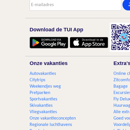
Download de TUI App
Onze vakanties
Extra'
Autovakanties
Online c
Citytrips
Zitcomfo
Weekendjes weg
Bagage
Pretparken
Excursie
Sportvakanties
Fly Delu
Skivakanties
Huurwag
Vliegvakanties
Alle extr
Onze vakantieconcepten
Goed voo
Regionale luchthavens
Voordeli