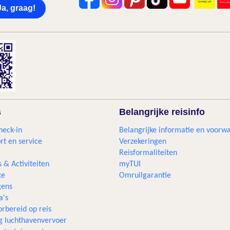
Ja, graag!
s
Belangrijke reisinfo
heck-in
Belangrijke informatie en voorw
rt en service
Verzekeringen
Reisformaliteiten
s & Activiteiten
myTUI
xe
Omruilgarantie
ens
a's
rbereid op reis
g luchthavenvervoer