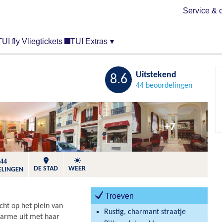
Service & 
TUI fly Vliegtickets
TUI Extras
▾
Bewaren
Uitstekend
8.6
44 beoordelingen
+7
44
DE STAD
WEER
ELINGEN
Troeven
icht op het plein van
Rustig, charmant straatje
charme uit met haar