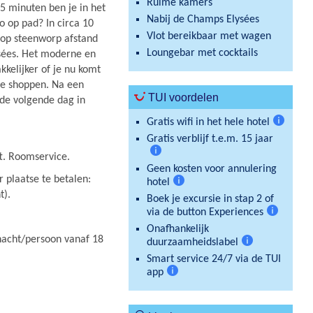
Ruime kamers
5 minuten ben je in het
Nabij de Champs Elysées
 op pad? In circa 10
Vlot bereikbaar met wagen
t op steenworp afstand
Loungebar met cocktails
ysées. Het moderne en
kkelijker of je nu komt
e shoppen. Na een
TUI voordelen
r de volgende dag in
Gratis wifi in het hele hotel
Meer
Gratis verblijf t.e.m. 15 jaar
informat
ft. Roomservice.
Meer
Geen kosten voor annulering
informatie
r plaatse te betalen:
hotel
Meer
t).
Boek je excursie in stap 2 of
informatie
via de button Experiences
Meer
Onafhankelijk
informatie
/nacht/persoon vanaf 18
duurzaamheidslabel
Meer
Smart service 24/7 via de TUI
informatie
app
Meer
informatie