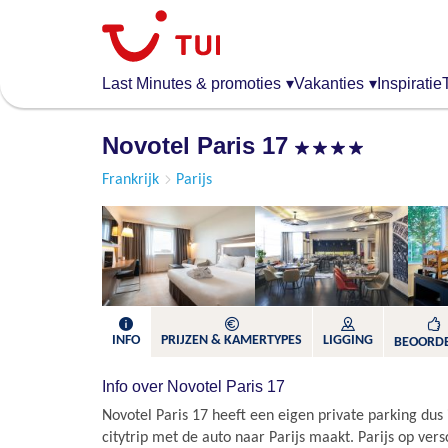
Overslaan
en
naar
de
Last Minutes & promoties
▾
Vakanties
▾
Inspiratie
algemene
inhoud
Novotel Paris 17
gaan
Frankrijk
Parijs
INFO
PRIJZEN & KAMERTYPES
LIGGING
BEOORD
Info over Novotel Paris 17
Novotel Paris 17 heeft een eigen private parking dus 
citytrip met de auto naar Parijs maakt. Parijs op ver