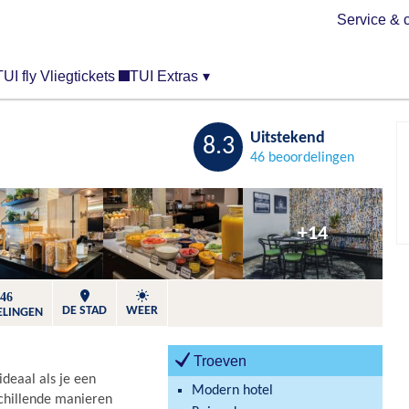
Service & 
TUI fly Vliegtickets
TUI Extras
▾
Bewaren
Uitstekend
8.3
46 beoordelingen
+14
46
DE STAD
WEER
ELINGEN
Troeven
ideaal als je een
Modern hotel
schillende manieren