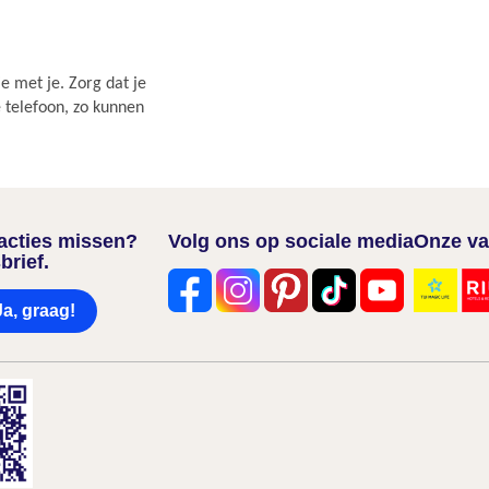
e met je. Zorg dat je
e telefoon, zo kunnen
nacties missen?
Volg ons op sociale media
Onze va
brief.
Ja, graag!