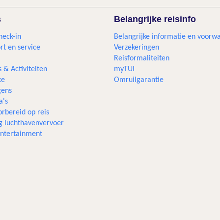
s
Belangrijke reisinfo
heck-in
Belangrijke informatie en voorw
rt en service
Verzekeringen
Reisformaliteiten
s & Activiteiten
myTUI
xe
Omruilgarantie
ens
a's
rbereid op reis
g luchthavenvervoer
 entertainment