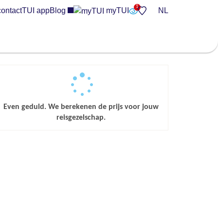
contact
TUI app
Blog
myTUI
NL
Even geduld. We berekenen de prijs voor jouw
reisgezelschap.