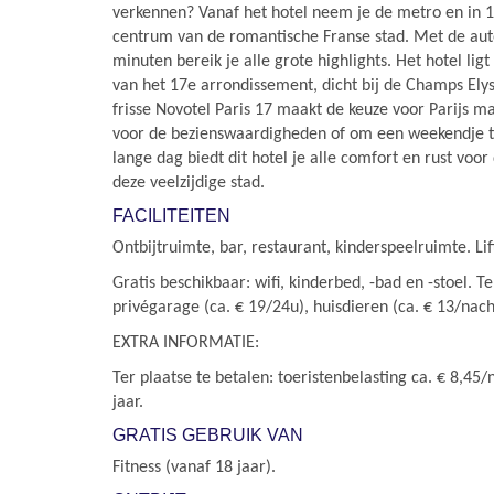
verkennen? Vanaf het hotel neem je de metro en in 1
centrum van de romantische Franse stad. Met de auto
minuten bereik je alle grote highlights. Het hotel lig
van het 17e arrondissement, dicht bij de Champs El
frisse Novotel Paris 17 maakt de keuze voor Parijs ma
voor de bezienswaardigheden of om een weekendje t
lange dag biedt dit hotel je alle comfort en rust voo
deze veelzijdige stad.
FACILITEITEN
Ontbijtruimte, bar, restaurant, kinderspeelruimte. Li
Gratis beschikbaar: wifi, kinderbed, -bad en -stoel. Te
privégarage (ca. € 19/24u), huisdieren (ca. € 13/nach
EXTRA INFORMATIE:
Ter plaatse te betalen: toeristenbelasting ca. € 8,45
jaar.
GRATIS GEBRUIK VAN
Fitness (vanaf 18 jaar).