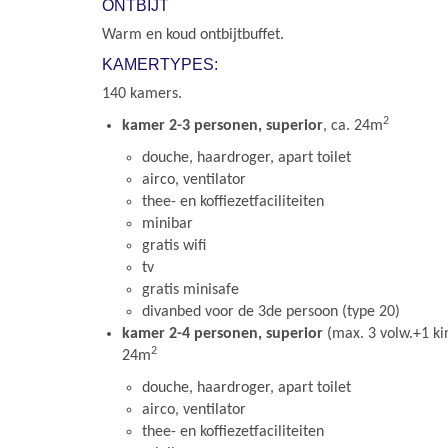
ONTBIJT
Warm en koud ontbijtbuffet.
KAMERTYPES:
140 kamers.
2
kamer 2-3 personen, superior
, ca. 24m
douche, haardroger, apart toilet
airco, ventilator
thee- en koffiezetfaciliteiten
minibar
gratis wifi
tv
gratis minisafe
divanbed voor de 3de persoon (type 20)
kamer 2-4 personen, superior
(max. 3 volw.+1 kin
2
24m
douche, haardroger, apart toilet
airco, ventilator
thee- en koffiezetfaciliteiten