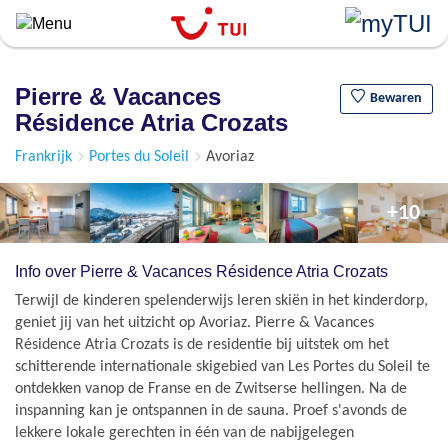
``
Overslaan
en
naar
Pierre & Vacances
de
Bewaren
Résidence Atria Crozats
algemene
inhoud
Frankrijk
Portes du Soleil
Avoriaz
gaan
+10
Info over Pierre & Vacances Résidence Atria Crozats
Terwijl de kinderen spelenderwijs leren skiën in het kinderdorp,
geniet jij van het uitzicht op Avoriaz. Pierre & Vacances
Résidence Atria Crozats is de residentie bij uitstek om het
schitterende internationale skigebied van Les Portes du Soleil te
ontdekken vanop de Franse en de Zwitserse hellingen. Na de
inspanning kan je ontspannen in de sauna. Proef s'avonds de
lekkere lokale gerechten in één van de nabijgelegen