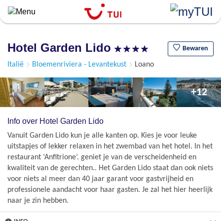
``
Overslaan
en
naar
Hotel Garden Lido
de
Bewaren
algemene
Italië
Bloemenriviera - Levantekust
Loano
inhoud
gaan
+12
Info over Hotel Garden Lido
Vanuit Garden Lido kun je alle kanten op. Kies je voor leuke
uitstapjes of lekker relaxen in het zwembad van het hotel. In het
restaurant ‘Anfitrione’. geniet je van de verscheidenheid en
kwaliteit van de gerechten.. Het Garden Lido staat dan ook niets
voor niets al meer dan 40 jaar garant voor gastvrijheid en
professionele aandacht voor haar gasten. Je zal het hier heerlijk
naar je zin hebben.