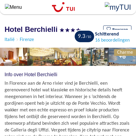
``
Overslaan
en
naar
Hotel Berchielli
de
Bewaren
Schitterend
9.3
algemene
Italië
Firenze
16 beoordelingen
inhoud
gaan
Charme
+6
Info over Hotel Berchielli
In Florence aan de Arno rivier vind je Berchielli, een
gerenoveerd hotel wat klassieke en historische details heeft
meegenomen in het interieur. Wanneer je s ’ochtends de
gordijnen opent heb je uitzicht op de Ponte Vecchio. Wordt
wakker met een echte espresso en proef lokale producten
tijdens het ontbijt die geserveerd worden in Berchielli. Op
steenworp afstand bevinden zich veel populaire attracties zoals
de Galleria degli Uffizi. Vergeet tijdens je citytrip naar Florence