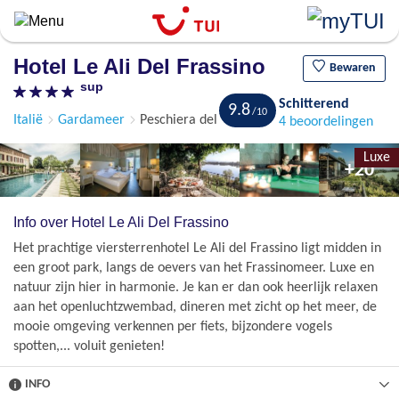
Overslaan
en
naar
Hotel Le Ali Del Frassino
de
Bewaren
sup
algemene
Schitterend
inhoud
9.8
Italië
Gardameer
Peschiera del Garda
4 beoordelingen
gaan
Luxe
+20
Info over Hotel Le Ali Del Frassino
Het prachtige viersterrenhotel Le Ali del Frassino ligt midden in
een groot park, langs de oevers van het Frassinomeer. Luxe en
natuur zijn hier in harmonie. Je kan er dan ook heerlijk relaxen
aan het openluchtzwembad, dineren met zicht op het meer, de
mooie omgeving verkennen per fiets, bijzondere vogels
spotten,... voluit genieten!
INFO