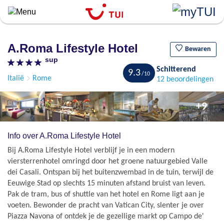
``
Overslaan
en
naar
A.Roma Lifestyle Hotel
de
Bewaren
sup
algemene
Schitterend
inhoud
9.3
Italië
Rome
12 beoordelingen
gaan
+9
Info over A.Roma Lifestyle Hotel
Bij A.Roma Lifestyle Hotel verblijf je in een modern
viersterrenhotel omringd door het groene natuurgebied Valle
dei Casali. Ontspan bij het buitenzwembad in de tuin, terwijl de
Eeuwige Stad op slechts 15 minuten afstand bruist van leven.
Pak de tram, bus of shuttle van het hotel en Rome ligt aan je
voeten. Bewonder de pracht van Vatican City, slenter je over
Piazza Navona of ontdek je de gezellige markt op Campo de'