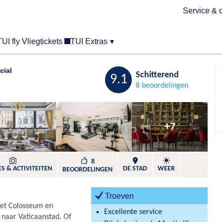
Service & 
TUI fly Vliegtickets
TUI Extras
▾
cial
Bewaren
Schitterend
9.1
8 beoordelingen
+7
8
S & ACTIVITEITEN
DE STAD
WEER
BEOORDELINGEN
Troeven
het Colosseum en
Excellente service
 naar Vaticaanstad. Of