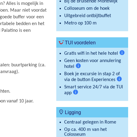
Bij de bruisende Montiwijk
n? Alles is mogelijk in
Colloseum om de hoek
doen. Maar niet voordat
Uitgebreid ontbijtbuffet
n goede buffer voor een
Metro op 100 m
rtabele bedden en het
 Palatino is een
TUI voordelen
Gratis wifi in het hele hotel
Meer
Geen kosten voor annulering
informat
talen: buurtparking (ca.
hotel
Meer
aanvraag).
Boek je excursie in stap 2 of
informatie
via de button Experiences
Meer
Smart service 24/7 via de TUI
informatie
chten.
app
Meer
oon vanaf 10 jaar.
informatie
Ligging
Centraal gelegen in Rome
Op ca. 400 m van het
Colosseum