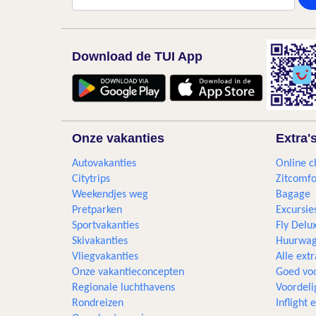
Download de TUI App
Onze vakanties
Extra'
Autovakanties
Online c
Citytrips
Zitcomfo
Weekendjes weg
Bagage
Pretparken
Excursie
Sportvakanties
Fly Delu
Skivakanties
Huurwag
Vliegvakanties
Alle extr
Onze vakantieconcepten
Goed voo
Regionale luchthavens
Voordeli
Rondreizen
Inflight