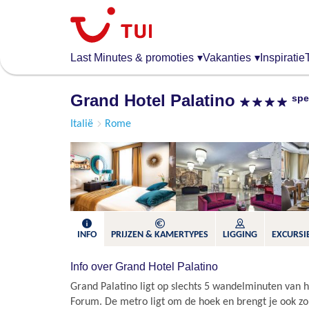
Overslaan
en
naar
de
Last Minutes & promoties
▾
Vakanties
▾
Inspiratie
algemene
inhoud
Grand Hotel Palatino
spe
gaan
Italië
Rome
INFO
PRIJZEN & KAMERTYPES
LIGGING
EXCURSIE
Info over Grand Hotel Palatino
Grand Palatino ligt op slechts 5 wandelminuten van 
Forum. De metro ligt om de hoek en brengt je ook zo