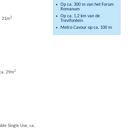
Op ca. 300 m van het Forum
Romanum
Op ca. 1,2 km van de
2
a. 21m
Trevifontein
Metro Cavour op ca. 100 m
2
 ca. 29m
ble Single Use, ca.