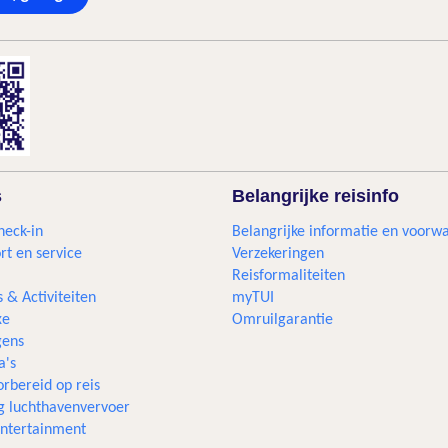
s
Belangrijke reisinfo
heck-in
Belangrijke informatie en voorw
rt en service
Verzekeringen
Reisformaliteiten
s & Activiteiten
myTUI
xe
Omruilgarantie
ens
a's
rbereid op reis
g luchthavenvervoer
 entertainment