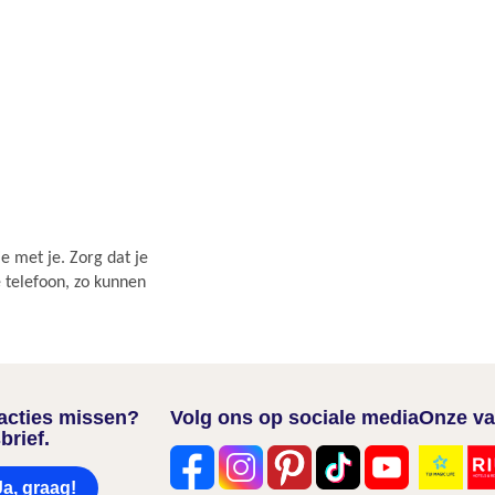
e met je. Zorg dat je
e telefoon, zo kunnen
nacties missen?
Volg ons op sociale media
Onze va
brief.
Ja, graag!