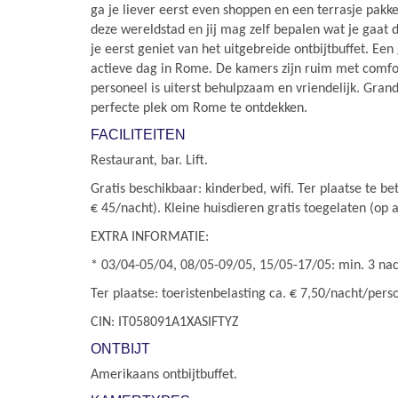
ga je liever eerst even shoppen en een terrasje pakke
deze wereldstad en jij mag zelf bepalen wat je gaat 
je eerst geniet van het uitgebreide ontbijtbuffet. Ee
actieve dag in Rome. De kamers zijn ruim met comfo
personeel is uiterst behulpzaam en vriendelijk. Grand
perfecte plek om Rome te ontdekken.
FACILITEITEN
Restaurant, bar. Lift.
Gratis beschikbaar: kinderbed, wifi. Ter plaatse te be
€ 45/nacht). Kleine huisdieren gratis toegelaten (op 
EXTRA INFORMATIE:
* 03/04-05/04, 08/05-09/05, 15/05-17/05: min. 3 na
Ter plaatse: toeristenbelasting ca. € 7,50/nacht/pers
CIN: IT058091A1XASIFTYZ
ONTBIJT
Amerikaans ontbijtbuffet.