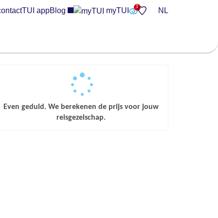
contact
TUI app
Blog
myTUI
NL
Even geduld. We berekenen de prijs voor jouw
reisgezelschap.