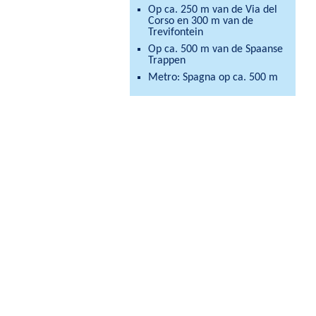
Op ca. 250 m van de Via del
Corso en 300 m van de
Trevifontein
Op ca. 500 m van de Spaanse
Trappen
Metro: Spagna op ca. 500 m