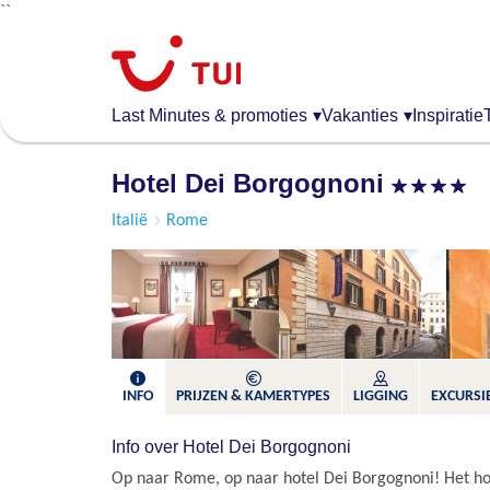
``
Overslaan
en
naar
de
Last Minutes & promoties
▾
Vakanties
▾
Inspiratie
algemene
inhoud
Hotel Dei Borgognoni
gaan
Italië
Rome
INFO
PRIJZEN & KAMERTYPES
LIGGING
EXCURSIE
Info over Hotel Dei Borgognoni
Op naar Rome, op naar hotel Dei Borgognoni! Het hote