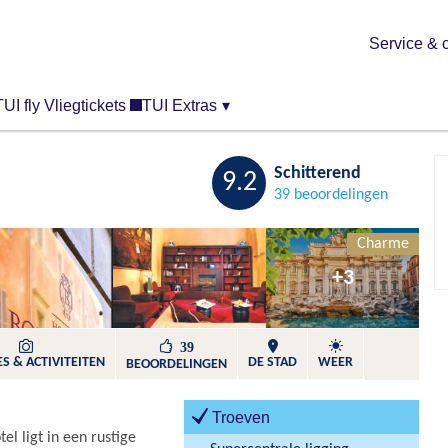
Service & 
TUI fly Vliegtickets
TUI Extras
▾
Bewaren
Schitterend
9.2
39 beoordelingen
Charme
+3
39
S & ACTIVITEITEN
DE STAD
WEER
BEOORDELINGEN
Troeven
l ligt in een rustige