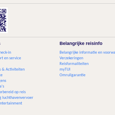
s
Belangrijke reisinfo
heck-in
Belangrijke informatie en voorw
rt en service
Verzekeringen
Reisformaliteiten
s & Activiteiten
myTUI
xe
Omruilgarantie
ens
a's
rbereid op reis
g luchthavenvervoer
 entertainment