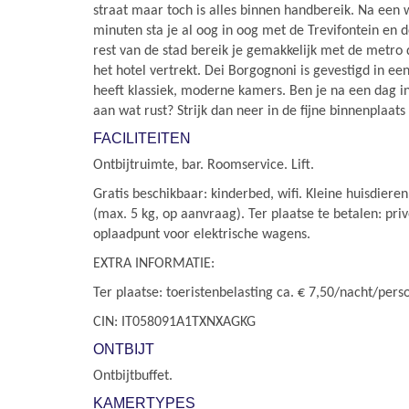
straat maar toch is alles binnen handbereik. Na een 
minuten sta je al oog in oog met de Trevifontein en
rest van de stad bereik je gemakkelijk met de metro
het hotel vertrekt. Dei Borgognoni is gevestigd in e
heeft klassiek, moderne kamers. Ben je na een dag i
aan wat rust? Strijk dan neer in de fijne binnenplaats
FACILITEITEN
Ontbijtruimte, bar. Roomservice. Lift.
Gratis beschikbaar: kinderbed, wifi. Kleine huisdieren
(max. 5 kg, op aanvraag). Ter plaatse te betalen: pri
oplaadpunt voor elektrische wagens.
EXTRA INFORMATIE:
Ter plaatse: toeristenbelasting ca. € 7,50/nacht/pers
CIN: IT058091A1TXNXAGKG
ONTBIJT
Ontbijtbuffet.
KAMERTYPES