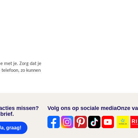
e met je. Zorg dat je
e telefoon, zo kunnen
nacties missen?
Volg ons op sociale media
Onze va
brief.
Ja, graag!