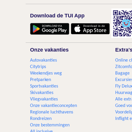
Download de TUI App
Onze vakanties
Extra'
Autovakanties
Online c
Citytrips
Zitcomfo
Weekendjes weg
Bagage
Pretparken
Excursie
Sportvakanties
Fly Delu
Skivakanties
Huurwag
Vliegvakanties
Alle extr
Onze vakantieconcepten
Goed voo
Regionale luchthavens
Voordeli
Rondreizen
Inflight
Onze bestemmingen
All inclusive