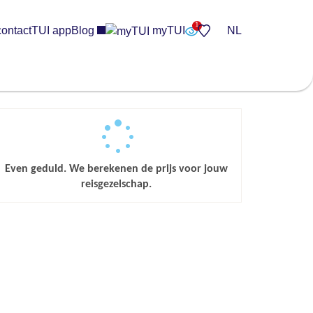
contact
TUI app
Blog
myTUI
NL
Even geduld. We berekenen de prijs voor jouw
reisgezelschap.