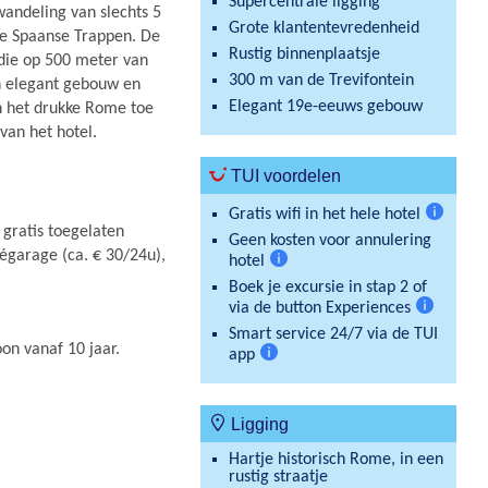
Supercentrale ligging
wandeling van slechts 5
Grote klantentevredenheid
 de Spaanse Trappen. De
Rustig binnenplaatsje
 die op 500 meter van
300 m van de Trevifontein
en elegant gebouw en
Elegant 19e-eeuws gebouw
n het drukke Rome toe
 van het hotel.
TUI voordelen
Gratis wifi in het hele hotel
Meer
 gratis toegelaten
Geen kosten voor annulering
informat
végarage (ca. € 30/24u),
hotel
Meer
Boek je excursie in stap 2 of
informatie
via de button Experiences
Meer
Smart service 24/7 via de TUI
informatie
oon vanaf 10 jaar.
app
Meer
informatie
Ligging
Hartje historisch Rome, in een
rustig straatje