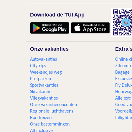
Download de TUI App
Onze vakanties
Extra'
Autovakanties
Online c
Citytrips
Zitcomfo
Weekendjes weg
Bagage
Pretparken
Excursie
Sportvakanties
Fly Delu
Skivakanties
Huurwag
Vliegvakanties
Alle extr
Onze vakantieconcepten
Goed voo
Regionale luchthavens
Voordeli
Rondreizen
Inflight
Onze bestemmingen
All inclusive