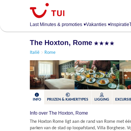
Overslaan
en
naar
de
Last Minutes & promoties
▾
Vakanties
▾
Inspiratie
algemene
inhoud
The Hoxton, Rome
gaan
Italië
Rome
INFO
PRIJZEN & KAMERTYPES
LIGGING
EXCURSIE
Info over The Hoxton, Rome
The Hoxton Rome ligt aan de rand van Rome met éé
parken van de stad op loopafstand, Villa Borghese. V