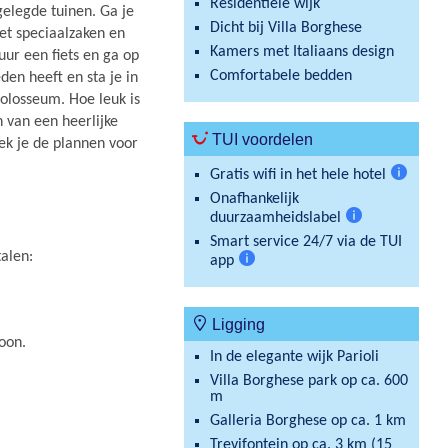
Residentiële wijk
elegde tuinen. Ga je
Dicht bij Villa Borghese
met speciaalzaken en
Kamers met Italiaans design
uur een fiets en ga op
Comfortabele bedden
den heeft en sta je in
Colosseum. Hoe leuk is
n van een heerlijke
TUI voordelen
eek je de plannen voor
Gratis wifi in het hele hotel
Meer
Onafhankelijk
informat
duurzaamheidslabel
Meer
Smart service 24/7 via de TUI
informatie
talen:
app
Meer
informatie
Ligging
soon.
In de elegante wijk Parioli
Villa Borghese park op ca. 600
m
Galleria Borghese op ca. 1 km
Trevifontein op ca. 3 km (15