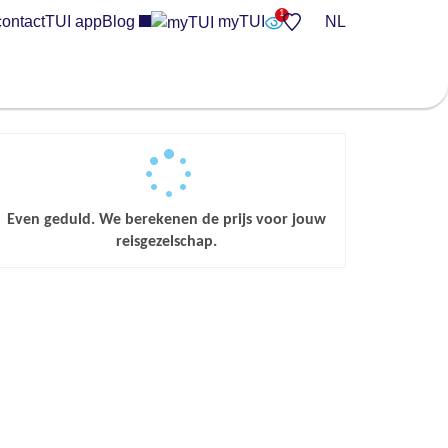
contact
TUI app
Blog
myTUI
NL
Even geduld. We berekenen de prijs voor jouw
reisgezelschap.