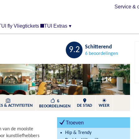
Service & 
TUI fly Vliegtickets
TUI Extras
▾
Bewaren
Schitterend
9.2
6 beoordelingen
+14
6
S & ACTIVITEITEN
DE STAD
WEER
BEOORDELINGEN
Troeven
n van de mooiste
Hip & Trendy
oor kunstliefhebbers