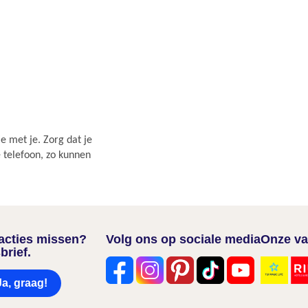
e met je. Zorg dat je
e telefoon, zo kunnen
nacties missen?
Volg ons op sociale media
Onze va
brief.
Ja, graag!