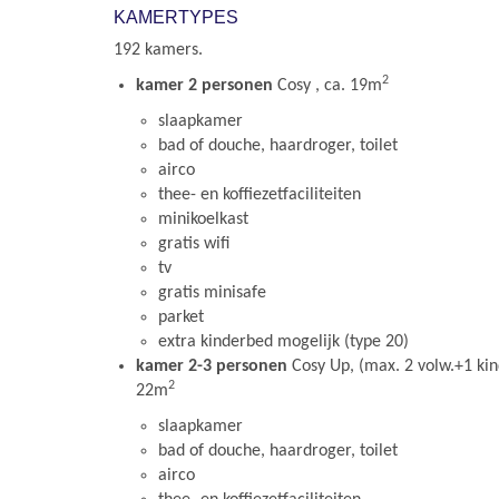
KAMERTYPES
192 kamers.
2
kamer 2 personen
Cosy , ca. 19m
slaapkamer
bad of douche, haardroger, toilet
airco
thee- en koffiezetfaciliteiten
minikoelkast
gratis wifi
tv
gratis minisafe
parket
extra kinderbed mogelijk (type 20)
kamer 2-3 personen
Cosy Up, (max. 2 volw.+1 kind
2
22m
slaapkamer
bad of douche, haardroger, toilet
airco