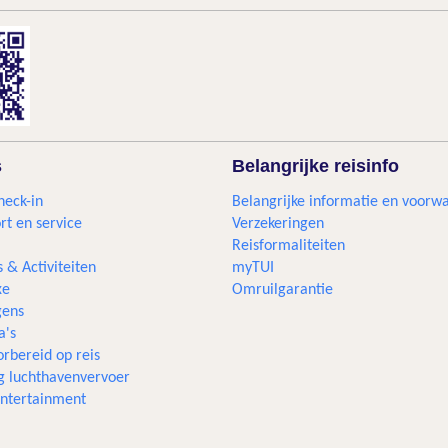
s
Belangrijke reisinfo
heck-in
Belangrijke informatie en voorw
rt en service
Verzekeringen
Reisformaliteiten
s & Activiteiten
myTUI
xe
Omruilgarantie
ens
a's
rbereid op reis
g luchthavenvervoer
 entertainment