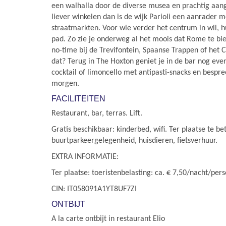
een walhalla door de diverse musea en prachtig aang
liever winkelen dan is de wijk Parioli een aanrader 
straatmarkten. Voor wie verder het centrum in wil, h
pad. Zo zie je onderweg al het moois dat Rome te bie
no-time bij de Trevifontein, Spaanse Trappen of het 
dat? Terug in The Hoxton geniet je in de bar nog eve
cocktail of limoncello met antipasti-snacks en bespr
morgen.
FACILITEITEN
Restaurant, bar, terras. Lift.
Gratis beschikbaar: kinderbed, wifi. Ter plaatse te be
buurtparkeergelegenheid, huisdieren, fietsverhuur.
EXTRA INFORMATIE:
Ter plaatse: toeristenbelasting: ca. € 7,50/nacht/per
CIN: IT058091A1YT8UF7ZI
ONTBIJT
A la carte ontbijt in restaurant Elio