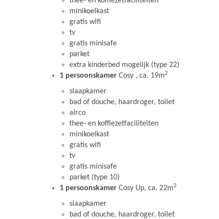
thee- en koffiezetfaciliteiten
minikoelkast
gratis wifi
tv
gratis minisafe
parket
extra kinderbed mogelijk (type 22)
2
1 persoonskamer
Cosy , ca. 19m
slaapkamer
bad of douche, haardroger, toilet
airco
thee- en koffiezetfaciliteiten
minikoelkast
gratis wifi
tv
gratis minisafe
parket (type 10)
2
1 persoonskamer
Cosy Up, ca. 22m
slaapkamer
bad of douche, haardroger, toilet