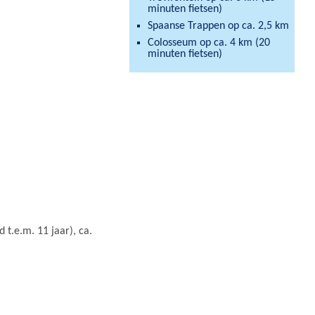
minuten fietsen)
Spaanse Trappen op ca. 2,5 km
Colosseum op ca. 4 km (20
minuten fietsen)
 t.e.m. 11 jaar), ca.