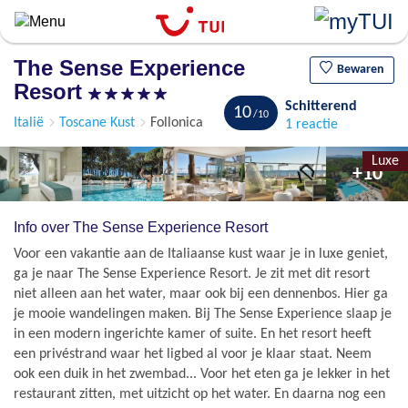
Overslaan
en
naar
The Sense Experience
de
Bewaren
Resort
algemene
Schitterend
inhoud
10
Italië
Toscane Kust
Follonica
1 reactie
gaan
Luxe
+10
Info over The Sense Experience Resort
Voor een vakantie aan de Italiaanse kust waar je in luxe geniet,
ga je naar The Sense Experience Resort. Je zit met dit resort
niet alleen aan het water, maar ook bij een dennenbos. Hier ga
je mooie wandelingen maken. Bij The Sense Experience slaap je
in een modern ingerichte kamer of suite. En het resort heeft
een privéstrand waar het ligbed al voor je klaar staat. Neem
ook een duik in het zwembad... Voor het eten ga je lekker in het
restaurant zitten, met uitzicht op het water. En daarna nog een