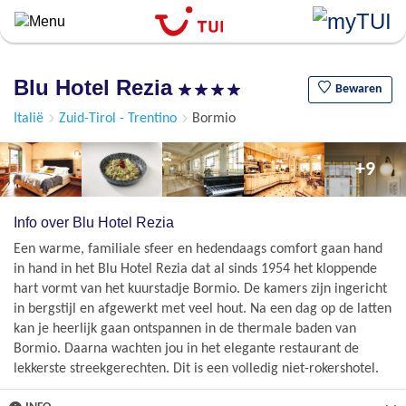
``
Overslaan
en
naar
Blu Hotel Rezia
de
Bewaren
algemene
Italië
Zuid-Tirol - Trentino
Bormio
inhoud
gaan
+9
Info over Blu Hotel Rezia
Een warme, familiale sfeer en hedendaags comfort gaan hand
in hand in het Blu Hotel Rezia dat al sinds 1954 het kloppende
hart vormt van het kuurstadje Bormio. De kamers zijn ingericht
in bergstijl en afgewerkt met veel hout. Na een dag op de latten
kan je heerlijk gaan ontspannen in de thermale baden van
Bormio. Daarna wachten jou in het elegante restaurant de
lekkerste streekgerechten. Dit is een volledig niet-rokershotel.