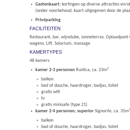
Gastenkaart:
kortingen op diverse attracties en/of
(onder voorbehoud, kaart uitgegeven door de plaat
Privéparking
FACILITEITEN
Restaurant, bar, wijnstube, zonneterras. Oplaadpunt 
wagens. Lift. Solarium, massage
KAMERTYPES
48 kamers
2
kamer 2-3 personen
Rustica, ca. 23m
balkon
bad of douche, haardroger, badjas, toilet
gratis wifi
tv
gratis minisafe (type 21)
kamer 2-4 personen, superior
Signorile, ca. 35m
balkon
bad of douche, haardroger, badjas, toilet