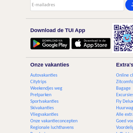
Download de TUI App
Onze vakanties
Extra'
Autovakanties
Online c
Citytrips
Zitcomfo
Weekendjes weg
Bagage
Pretparken
Excursie
Sportvakanties
Fly Delu
Skivakanties
Huurwag
Vliegvakanties
Alle extr
Onze vakantieconcepten
Goed voo
Regionale luchthavens
Voordeli