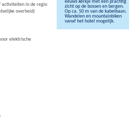
eeuws kerkje met een prachtig
 activiteiten in de regio
zicht op de bossen en bergen.
selijke overheid)
Op ca. 50 m van de kabelbaan.
Wandelen en mountainbiken
vanaf het hotel mogelijk.
voor elektrische
2