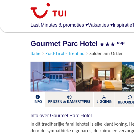
Overslaan
en
naar
de
Last Minutes & promoties
▾
Vakanties
▾
Inspiratie
algemene
inhoud
Gourmet Parc Hotel
sup
gaan
Italië
Zuid-Tirol - Trentino
Sulden am Ortler
INFO
PRIJZEN & KAMERTYPES
LIGGING
BEOORD
Info over Gourmet Parc Hotel
In dit traditierijke familiehotel is elke klant koning. H
door de sympathieke eigenares, de ruime en verzorg