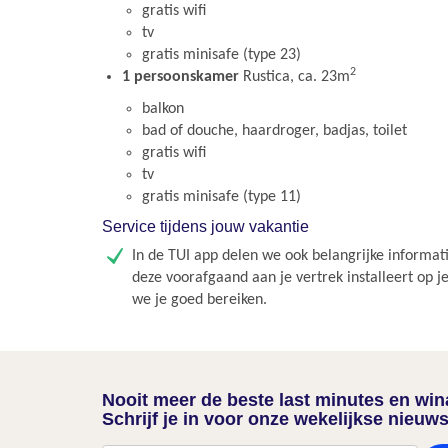
gratis wifi
tv
gratis minisafe (type 23)
2
1 persoonskamer
Rustica, ca. 23m
balkon
bad of douche, haardroger, badjas, toilet
gratis wifi
tv
gratis minisafe (type 11)
Service tijdens jouw vakantie
In de TUI app delen we ook belangrijke informati
deze voorafgaand aan je vertrek installeert op j
we je goed bereiken.
Nooit meer de beste last minutes en wi
Schrijf je in voor onze wekelijkse nieuws