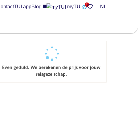
contact
TUI app
Blog
myTUI
NL
Even geduld. We berekenen de prijs voor jouw
reisgezelschap.