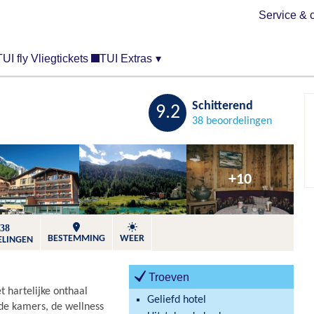
Service & 
TUI fly Vliegtickets
TUI Extras
▾
Bewaren
Schitterend
9.2
38 beoordelingen
+10
38
BESTEMMING
WEER
ELINGEN
Troeven
et hartelijke onthaal
Geliefd hotel
de kamers, de wellness