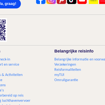
Ja, graag!
s
Belangrijke reisinfo
heck-in
Belangrijke informatie en voorw
rt en service
Verzekeringen
Reisformaliteiten
s & Activiteiten
myTUI
xe
Omruilgarantie
ens
a's
rbereid op reis
g luchthavenvervoer