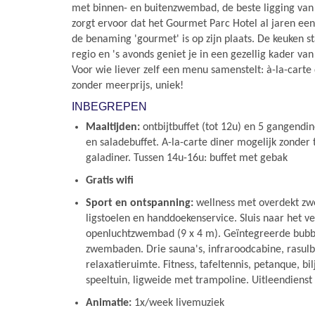
met binnen- en buitenzwembad, de beste ligging van
zorgt ervoor dat het Gourmet Parc Hotel al jaren een 
de benaming 'gourmet' is op zijn plaats. De keuken s
regio en 's avonds geniet je in een gezellig kader van
Voor wie liever zelf een menu samenstelt: à-la-carte 
zonder meerprijs, uniek!
INBEGREPEN
Maaltijden:
ontbijtbuffet (tot 12u) en 5 gangendi
en saladebuffet. A-la-carte diner mogelijk zonder
galadiner. Tussen 14u-16u: buffet met gebak
Gratis wifi
Sport en ontspanning:
wellness met overdekt zw
ligstoelen en handdoekenservice. Sluis naar het 
openluchtzwembad (9 x 4 m). Geïntegreerde bubb
zwembaden. Drie sauna's, infraroodcabine, rasul
relaxatieruimte. Fitness, tafeltennis, petanque, bi
speeltuin, ligweide met trampoline. Uitleendiens
Animatie:
1x/week livemuziek