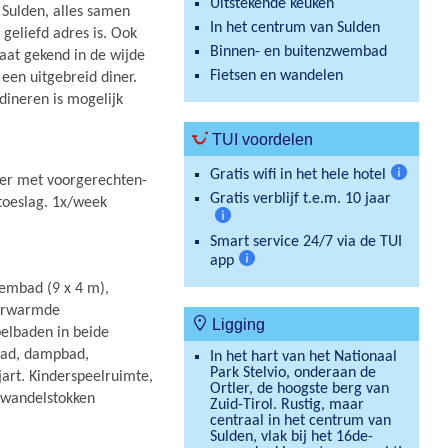
Uitstekende keuken
 Sulden, alles samen
In het centrum van Sulden
geliefd adres is. Ook
Binnen- en buitenzwembad
taat gekend in de wijde
Fietsen en wandelen
 een uitgebreid diner.
dineren is mogelijk
TUI voordelen
Gratis wifi in het hele hotel
ner met voorgerechten-
Meer
Gratis verblijf t.e.m. 10 jaar
 toeslag. 1x/week
informat
Meer
Smart service 24/7 via de TUI
informatie
app
Meer
embad (9 x 4 m),
informatie
verwarmde
Ligging
elbaden in beide
bad, dampbad,
In het hart van het Nationaal
Park Stelvio, onderaan de
ljart. Kinderspeelruimte,
Ortler, de hoogste berg van
t wandelstokken
Zuid-Tirol. Rustig, maar
centraal in het centrum van
Sulden, vlak bij het 16de-