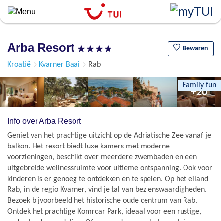
``
Overslaan
en
naar
Arba Resort
de
Bewaren
algemene
Kroatië
Kvarner Baai
Rab
inhoud
gaan
Family fun
+20
Info over Arba Resort
Geniet van het prachtige uitzicht op de Adriatische Zee vanaf je
balkon. Het resort biedt luxe kamers met moderne
voorzieningen, beschikt over meerdere zwembaden en een
uitgebreide wellnessruimte voor ultieme ontspanning. Ook voor
kinderen is er genoeg te ontdekken en te spelen. Op het eiland
Rab, in de regio Kvarner, vind je tal van bezienswaardigheden.
Bezoek bijvoorbeeld het historische oude centrum van Rab.
Ontdek het prachtige Komrcar Park, ideaal voor een rustige,