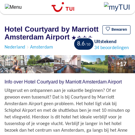
``
Overslaan
en
naar
Hotel Courtyard by Marriott
de
Bewaren
Amsterdam Airport
algemene
Uitstekend
inhoud
8.6
Nederland
Amsterdam
34 beoordelingen
gaan
+17
Info over Hotel Courtyard by Marriott Amsterdam Airport
Uitgerust en ontspannen aan je vakantie beginnen? Of er
gewoon even tussenuit? Dat is bij Courtyard by Marriott
Amsterdam Airport geen probleem. Het hotel ligt vlak bij
Schiphol Airport en met de shuttlebus ben je met 10 minuten op
het vliegveld. Hierdoor is dit hotel het ideale verblijf voor je
tussenstop of je vroege vlucht. Verblijf je langer in het hotel
bezoek dan het centrum van Amsterdam, ga langs bij het Anne