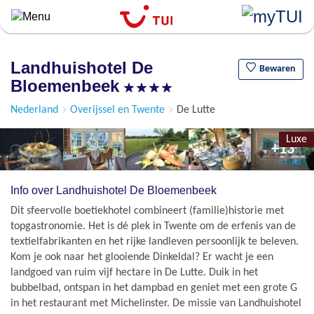
``
Overslaan
en
naar
Landhuishotel De
de
Bewaren
Bloemenbeek
algemene
inhoud
Nederland
Overijssel en Twente
De Lutte
gaan
Luxe
+13
Info over Landhuishotel De Bloemenbeek
Dit sfeervolle boetiekhotel combineert (familie)historie met
topgastronomie. Het is dé plek in Twente om de erfenis van de
textielfabrikanten en het rijke landleven persoonlijk te beleven.
Kom je ook naar het glooiende Dinkeldal? Er wacht je een
landgoed van ruim vijf hectare in De Lutte. Duik in het
bubbelbad, ontspan in het dampbad en geniet met een grote G
in het restaurant met Michelinster. De missie van Landhuishotel