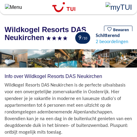
``
Overslaan
en
naar
Wildkogel Resorts DAS
de
Bewaren
Neukirchen
Schitterend
algemene
9
2 beoordelingen
inhoud
gaan
+5
Info over Wildkogel Resorts DAS Neukirchen
Wildkogel Resorts DAS Neukirchen is de perfecte uitvalsbasis
voor een onvergetelijke zomervakantie in Oostenrijk. Hier
spendeer je je vakantie in moderne en luxueuze studio's of
appartementen tot 6 personen met een uitzicht op de
rondomgelegen adembenemende Alpenlandschappen.
Bovendien kan je na een dag in de buitenlucht genieten van een
deugddoende duik in het binnen- of buitenzwembad. Pluspunt:
ontbijt mogelijk mits toeslag.