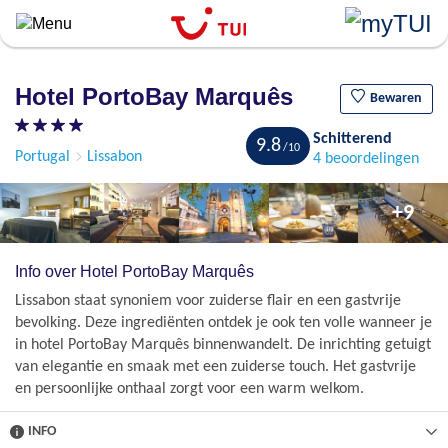
``
Overslaan
en
naar
Hotel PortoBay Marquês
de
Bewaren
algemene
Schitterend
inhoud
9.8
Portugal
Lissabon
4 beoordelingen
gaan
+9
Info over Hotel PortoBay Marquês
Lissabon staat synoniem voor zuiderse flair en een gastvrije
bevolking. Deze ingrediënten ontdek je ook ten volle wanneer je
in hotel PortoBay Marquês binnenwandelt. De inrichting getuigt
van elegantie en smaak met een zuiderse touch. Het gastvrije
en persoonlijke onthaal zorgt voor een warm welkom.
INFO