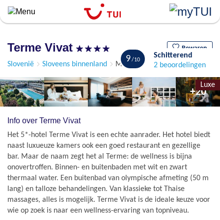
``
Overslaan
en
naar
Terme Vivat
de
Bewaren
Schitterend
9
algemene
Slovenië
Sloveens binnenland
Moravske Toplice
2 beoordelingen
inhoud
gaan
Luxe
+20
Info over Terme Vivat
Het 5*-hotel Terme Vivat is een echte aanrader. Het hotel biedt
naast luxueuze kamers ook een goed restaurant en gezellige
bar. Maar de naam zegt het al Terme: de wellness is bijna
onovertroffen. Binnen- en buitenbaden met wit en zwart
thermaal water. Een buitenbad van olympische afmeting (50 m
lang) en talloze behandelingen. Van klassieke tot Thaise
massages, alles is mogelijk. Terme Vivat is de ideale keuze voor
wie op zoek is naar een wellness-ervaring van topniveau.