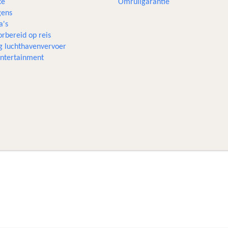
xe
Omruilgarantie
ens
a's
rbereid op reis
g luchthavenvervoer
 entertainment