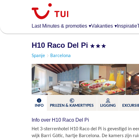
Overslaan
en
naar
de
Last Minutes & promoties
▾
Vakanties
▾
Inspiratie
algemene
inhoud
H10 Raco Del Pi
gaan
Spanje
Barcelona
INFO
PRIJZEN & KAMERTYPES
LIGGING
EXCURSIE
Info over H10 Raco Del Pi
Het 3-sterrenhotel H10 Raco del Pi is gevestigd in ee
wijk Barri Gòtic, hartje Barcelona. De kamers zijn r