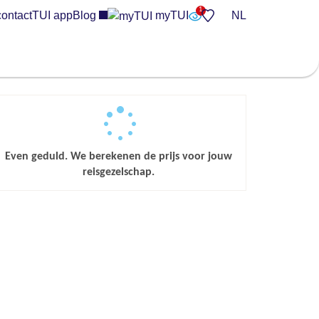
contact
TUI app
Blog
myTUI
NL
Even geduld. We berekenen de prijs voor jouw
reisgezelschap.