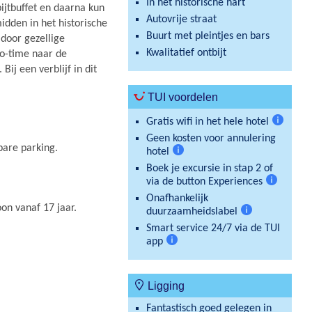
In het historische hart
ijtbuffet en daarna kun
Autovrije straat
midden in het historische
Buurt met pleintjes en bars
door gezellige
Kwalitatief ontbijt
no-time naar de
ij een verblijf in dit
TUI voordelen
Gratis wifi in het hele hotel
Meer
Geen kosten voor annulering
informat
bare parking.
hotel
Meer
Boek je excursie in stap 2 of
informatie
via de button Experiences
Meer
Onafhankelijk
informatie
oon vanaf 17 jaar.
duurzaamheidslabel
Meer
Smart service 24/7 via de TUI
informatie
app
Meer
informatie
Ligging
Fantastisch goed gelegen in