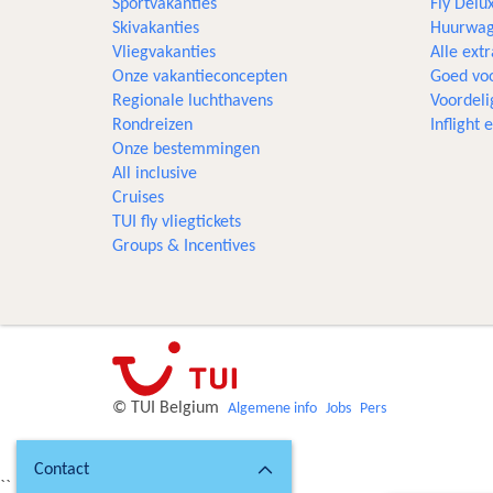
Sportvakanties
Fly Delu
Skivakanties
Huurwag
Vliegvakanties
Alle extr
Onze vakantieconcepten
Goed voo
Regionale luchthavens
Voordeli
Rondreizen
Inflight
Onze bestemmingen
All inclusive
Cruises
TUI fly vliegtickets
Groups & Incentives
© TUI Belgium
Algemene info
Jobs
Pers
Contact
``