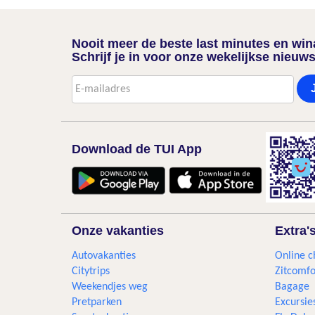
Nooit meer de beste last minutes en wi
Schrijf je in voor onze wekelijkse nieuws
Download de TUI App
Onze vakanties
Extra'
Autovakanties
Online c
Citytrips
Zitcomfo
Weekendjes weg
Bagage
Pretparken
Excursie