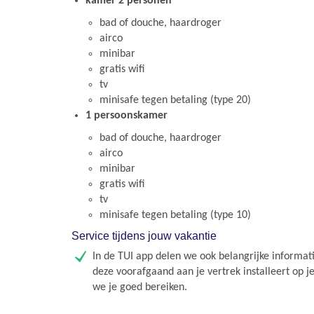
kamer 2 personen
bad of douche, haardroger
airco
minibar
gratis wifi
tv
minisafe tegen betaling (type 20)
1 persoonskamer
bad of douche, haardroger
airco
minibar
gratis wifi
tv
minisafe tegen betaling (type 10)
Service tijdens jouw vakantie
In de TUI app delen we ook belangrijke informati
deze voorafgaand aan je vertrek installeert op j
we je goed bereiken.