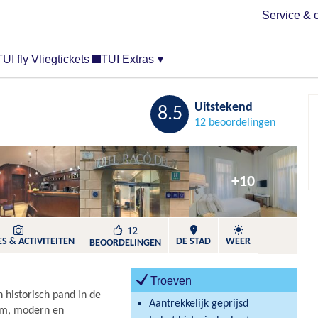
Service & 
TUI fly Vliegtickets
TUI Extras
▾
Bewaren
Uitstekend
8.5
12 beoordelingen
+10
12
S & ACTIVITEITEN
DE STAD
WEER
BEOORDELINGEN
Troeven
n historisch pand in de
Aantrekkelijk geprijsd
uim, modern en