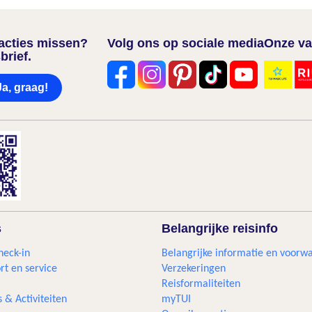
nacties missen?
Volg ons op sociale media
Onze va
brief.
Ja, graag!
s
Belangrijke reisinfo
heck-in
Belangrijke informatie en voorw
rt en service
Verzekeringen
Reisformaliteiten
s & Activiteiten
myTUI