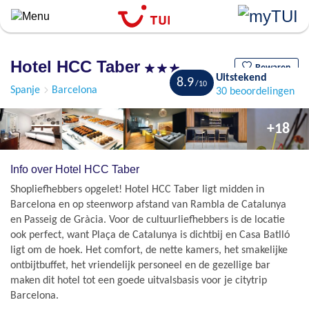
``
Overslaan
en
naar
Hotel HCC Taber
de
Bewaren
Uitstekend
8.9
algemene
Spanje
Barcelona
30 beoordelingen
inhoud
gaan
+18
Info over Hotel HCC Taber
Shopliefhebbers opgelet! Hotel HCC Taber ligt midden in
Barcelona en op steenworp afstand van Rambla de Catalunya
en Passeig de Gràcia. Voor de cultuurliefhebbers is de locatie
ook perfect, want Plaça de Catalunya is dichtbij en Casa Batlló
ligt om de hoek. Het comfort, de nette kamers, het smakelijke
ontbijtbuffet, het vriendelijk personeel en de gezellige bar
maken dit hotel tot een goede uitvalsbasis voor je citytrip
Barcelona.