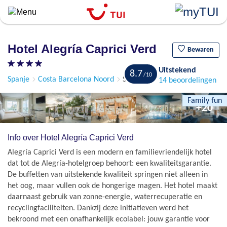
``
Overslaan
en
naar
Hotel Alegría Caprici Verd
de
Bewaren
algemene
Uitstekend
inhoud
8.7
Spanje
Costa Barcelona Noord
Santa Susanna
14 beoordelingen
gaan
Family fun
+20
Info over Hotel Alegría Caprici Verd
Alegría Caprici Verd is een modern en familievriendelijk hotel
dat tot de Alegría-hotelgroep behoort: een kwaliteitsgarantie.
De buffetten van uitstekende kwaliteit springen niet alleen in
het oog, maar vullen ook de hongerige magen. Het hotel maakt
daarnaast gebruik van zonne-energie, waterrecuperatie en
recyclingfaciliteiten. Dankzij deze initiatieven werd het
bekroond met een onafhankelijk ecolabel: jouw garantie voor