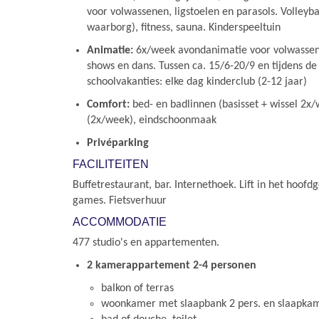
voor volwassenen, ligstoelen en parasols. Volleybal
waarborg), fitness, sauna. Kinderspeeltuin
Animatie:
6x/week avondanimatie voor volwassen
shows en dans. Tussen ca. 15/6-20/9 en tijdens d
schoolvakanties: elke dag kinderclub (2-12 jaar)
Comfort:
bed- en badlinnen (basisset + wissel 2
(2x/week), eindschoonmaak
Privéparking
FACILITEITEN
Buffetrestaurant, bar. Internethoek. Lift in het hoofd
games. Fietsverhuur
ACCOMMODATIE
477 studio's en appartementen.
2 kamerappartement 2-4 personen
balkon of terras
woonkamer met slaapbank 2 pers. en slaapkam