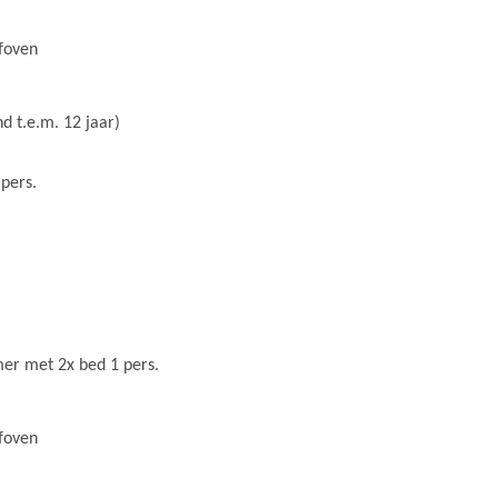
lfoven
 t.e.m. 12 jaar)
pers.
er met 2x bed 1 pers.
lfoven