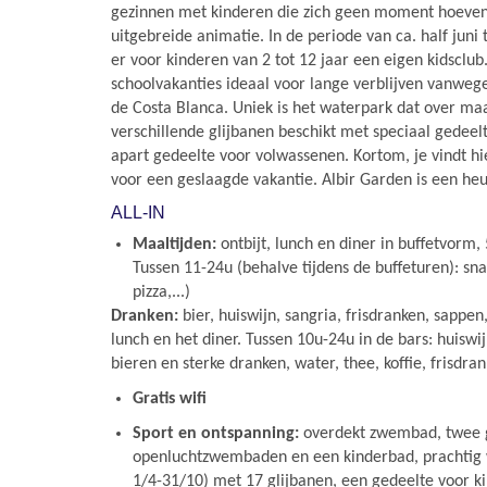
gezinnen met kinderen die zich geen moment hoeven 
uitgebreide animatie. In de periode van ca. half juni 
er voor kinderen van 2 tot 12 jaar een eigen kidsclub
schoolvakanties ideaal voor lange verblijven vanweg
de Costa Blanca. Uniek is het waterpark dat over maa
verschillende glijbanen beschikt met speciaal gedeel
apart gedeelte voor volwassenen. Kortom, je vindt hi
voor een geslaagde vakantie. Albir Garden is een he
ALL-IN
Maaltijden:
ontbijt, lunch en diner in buffetvorm
Tussen 11-24u (behalve tijdens de buffeturen): sn
pizza,...)
Dranken:
bier, huiswijn, sangria, frisdranken, sappen
lunch en het diner. Tussen 10u-24u in de bars: huiswij
bieren en sterke dranken, water, thee, koffie, frisdran
Gratis wifi
Sport en ontspanning:
overdekt zwembad, twee 
openluchtzwembaden en een kinderbad, prachtig 
1/4-31/10) met 17 glijbanen, een gedeelte voor k