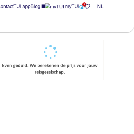
contact
TUI app
Blog
myTUI
NL
Even geduld. We berekenen de prijs voor jouw
reisgezelschap.