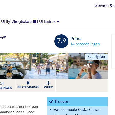
Service & 
TUI fly Vliegtickets
TUI Extras
▾
lage
Bewaren
Prima
7.9
14 beoordelingen
Family fun
+11
14
BESTEMMING
WEER
ELINGEN
Troeven
richt appartement of een
Aan de mooie Costa Blanca
emaanden ideaal voor