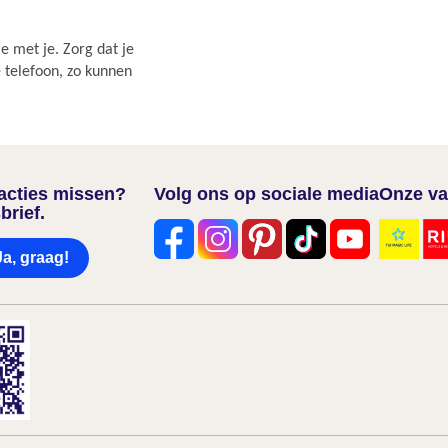
e met je. Zorg dat je
e telefoon, zo kunnen
nacties missen?
Volg ons op sociale media
Onze va
brief.
Ja, graag!