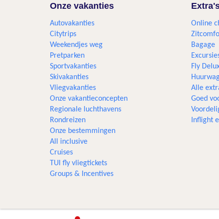
Onze vakanties
Extra'
Autovakanties
Online c
Citytrips
Zitcomfo
Weekendjes weg
Bagage
Pretparken
Excursie
Sportvakanties
Fly Delu
Skivakanties
Huurwag
Vliegvakanties
Alle extr
Onze vakantieconcepten
Goed voo
Regionale luchthavens
Voordeli
Rondreizen
Inflight
Onze bestemmingen
All inclusive
Cruises
TUI fly vliegtickets
Groups & Incentives