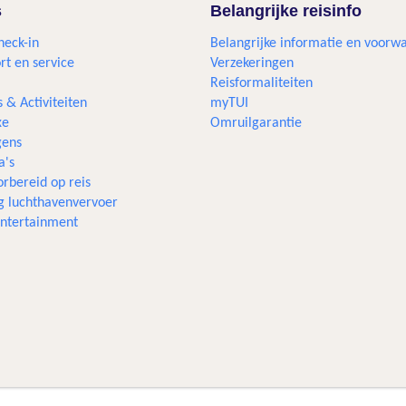
s
Belangrijke reisinfo
heck-in
Belangrijke informatie en voorw
rt en service
Verzekeringen
Reisformaliteiten
s & Activiteiten
myTUI
xe
Omruilgarantie
ens
a's
rbereid op reis
g luchthavenvervoer
 entertainment