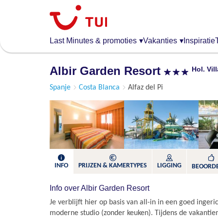
Overslaan
en
naar
de
Last Minutes & promoties
▾
Vakanties
▾
Inspiratie
algemene
inhoud
Albir Garden Resort
Hol. Vil
gaan
Spanje
Costa Blanca
Alfaz del Pi
INFO
PRIJZEN & KAMERTYPES
LIGGING
BEOORD
Info over Albir Garden Resort
Je verblijft hier op basis van all-in in een goed inge
moderne studio (zonder keuken). Tijdens de vakanti