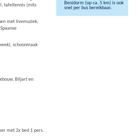
Benidorm (op ca. 5 km) is ook
, tafeltennis (mits
snel per bus bereikbaar.
en met livemuziek,
e Spaanse
x/week), schoonmaak
gebouw. Biljart en
er met 2x bed 1 pers.