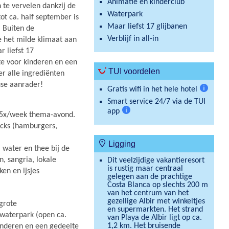
Animatie en kinderclub
te vervelen dankzij de
Waterpark
tot ca. half september is
Maar liefst 17 glijbanen
. Buiten de
Verblijf in all-in
e het milde klimaat aan
r liefst 17
te voor kinderen en een
TUI voordelen
er alle ingrediënten
use aanrader!
Gratis wifi in het hele hotel
Meer
Smart service 24/7 via de TUI
informat
app
, 5x/week thema-avond.
Meer
acks (hamburgers,
informatie
Ligging
, water en thee bij de
n, sangria, lokale
Dit veelzijdige vakantieresort
is rustig maar centraal
ken en ijsjes
gelegen aan de prachtige
Costa Blanca op slechts 200 m
van het centrum van het
gezellige Albir met winkeltjes
grote
en supermarkten. Het strand
waterpark (open ca.
van Playa de Albir ligt op ca.
1,2 km. Het bruisende
inderen en een gedeelte