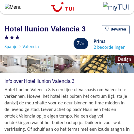
``
Overslaan
en
naar
Hotel Ilunion Valencia 3
de
Bewaren
algemene
Prima
inhoud
7
Spanje
Valencia
2 beoordelingen
gaan
Design
+3
Info over Hotel Ilunion Valencia 3
Hotel Ilunion Valencia 3 is een fijne uitvalsbasis om Valencia te
verkennen. Hoewel het hotel iets buiten het centrum ligt, sta je
dankzij de metrohalte voor de deur binnen no-time midden in
de levendige stad. Liever actief op pad? Huur een fiets en
ontdek Valencia op je eigen tempo. Na een dag vol
ontdekkingen wacht het buitenbad op je. Duik erin voor wat
verfrissing. Of schuif aan op het terras met een koude sangría in