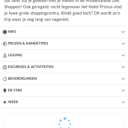
uur later sta je gewoon met je voeten in de Middellandse Zee.
Shoppen? Ook geregeld: recht tegenover het Hotel Primus vind
je twee grote shoppingcentra. Klinkt goed toch? Dit wordt zo’n
trip waar je nog lang van nageniet.
INFO
PRIJZEN & KAMERTYPES
LIGGING
EXCURSIES & ACTIVITEITEN
BEOORDELINGEN
DE STAD
WEER