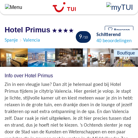
``
Overslaan
en
naar
Hotel Primus
de
Bewaren
Schitterend
9
algemene
Spanje
Valencia
40 beoordelingen
inhoud
gaan
Boutique
+10
Info over Hotel Primus
Zin in een vleugje luxe? Dan zit je helemaal goed bij Hotel
Primus tijdens je citytrip Valencia. Hier geniet je volop. Je stapt
je lichte, stijlvolle kamer uit en kiest meteen waar je zin in hebt:
relaxen in de grote tuin, een drankje doen in de lounge of jezelf
trakteren op wat extra ontspanning in de spa. En dan Valencia
zelf. Daar raak je niet uitgekeken. Je zit hier precies tussen stad
en strand, dus je hoeft niet te kiezen. ’s Ochtends slenter je nog
door de Stad van de Kunsten en Wetenschappen en een paar