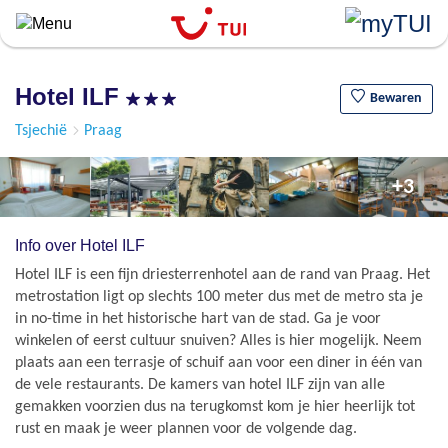
``
Overslaan
en
naar
Hotel ILF
de
Bewaren
algemene
Tsjechië
Praag
inhoud
gaan
+3
Info over Hotel ILF
Hotel ILF is een fijn driesterrenhotel aan de rand van Praag. Het
metrostation ligt op slechts 100 meter dus met de metro sta je
in no-time in het historische hart van de stad. Ga je voor
winkelen of eerst cultuur snuiven? Alles is hier mogelijk. Neem
plaats aan een terrasje of schuif aan voor een diner in één van
de vele restaurants. De kamers van hotel ILF zijn van alle
gemakken voorzien dus na terugkomst kom je hier heerlijk tot
rust en maak je weer plannen voor de volgende dag.