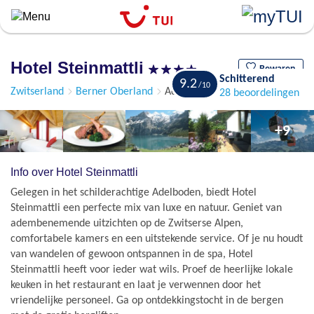
``
Overslaan
en
naar
Hotel Steinmattli
de
Bewaren
Schitterend
9.2
algemene
Zwitserland
Berner Oberland
Adelboden
28 beoordelingen
inhoud
gaan
+9
Info over Hotel Steinmattli
Gelegen in het schilderachtige Adelboden, biedt Hotel
Steinmattli een perfecte mix van luxe en natuur. Geniet van
adembenemende uitzichten op de Zwitserse Alpen,
comfortabele kamers en een uitstekende service. Of je nu houdt
van wandelen of gewoon ontspannen in de spa, Hotel
Steinmattli heeft voor ieder wat wils. Proef de heerlijke lokale
keuken in het restaurant en laat je verwennen door het
vriendelijke personeel. Ga op ontdekkingstocht in de bergen