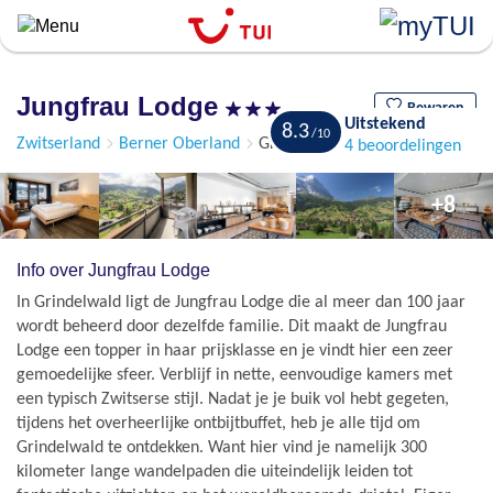
``
Overslaan
en
naar
Jungfrau Lodge
de
Bewaren
Uitstekend
8.3
algemene
Zwitserland
Berner Oberland
Grindelwald
4 beoordelingen
inhoud
gaan
+8
Info over Jungfrau Lodge
In Grindelwald ligt de Jungfrau Lodge die al meer dan 100 jaar
wordt beheerd door dezelfde familie. Dit maakt de Jungfrau
Lodge een topper in haar prijsklasse en je vindt hier een zeer
gemoedelijke sfeer. Verblijf in nette, eenvoudige kamers met
een typisch Zwitserse stijl. Nadat je je buik vol hebt gegeten,
tijdens het overheerlijke ontbijtbuffet, heb je alle tijd om
Grindelwald te ontdekken. Want hier vind je namelijk 300
kilometer lange wandelpaden die uiteindelijk leiden tot