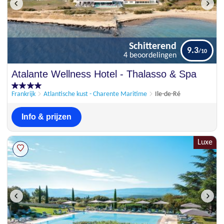
Schitterend
9.3
4 beoordelingen
Schitterend
Atalante Wellness Hotel - Thalasso & Spa
9.3
4 beoordelingen
Frankrijk
Atlantische kust - Charente Maritime
Ile-de-Ré
Info & prijzen
Luxe