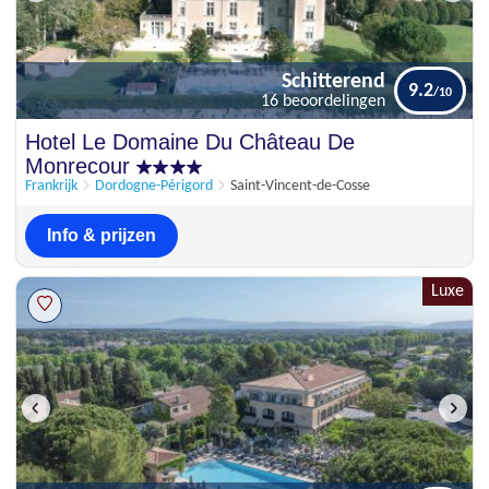
Schitterend
9.2
16 beoordelingen
Schitterend
Hotel Le Domaine Du Château De
9.2
16 beoordelingen
Monrecour
Frankrijk
Dordogne-Périgord
Saint-Vincent-de-Cosse
Info & prijzen
Luxe