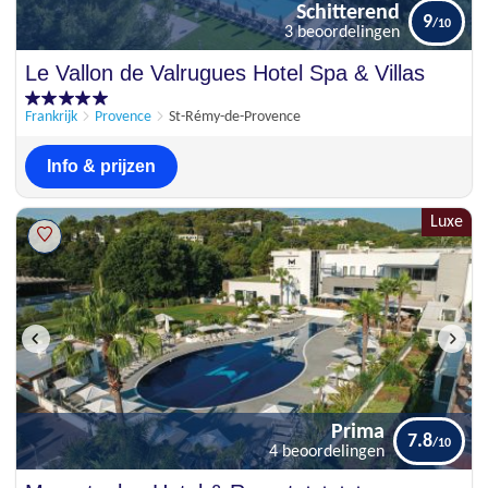
Schitterend
9
3 beoordelingen
Schitterend
Le Vallon de Valrugues Hotel Spa & Villas
9
3 beoordelingen
Frankrijk
Provence
St-Rémy-de-Provence
Info & prijzen
Luxe
Prima
7.8
4 beoordelingen