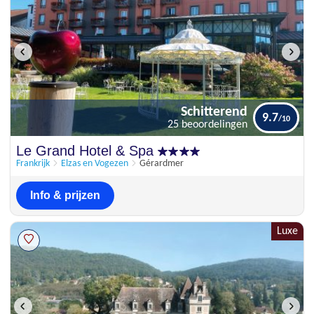
Schitterend
9.7
25 beoordelingen
Schitterend
Le Grand Hotel & Spa
9.7
25 beoordelingen
Frankrijk
Elzas en Vogezen
Gérardmer
Info & prijzen
Luxe