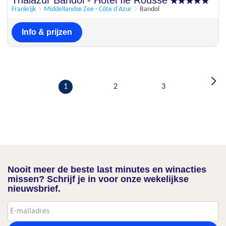
Thalazur Bandol - Hotel Ile Rousse
9
1 reactie
Frankrijk
Middellandse Zee - Côte d'Azur
Bandol
Info & prijzen
1
2
3
Nooit meer de beste last minutes en winacties
missen? Schrijf je in voor onze wekelijkse
nieuwsbrief.