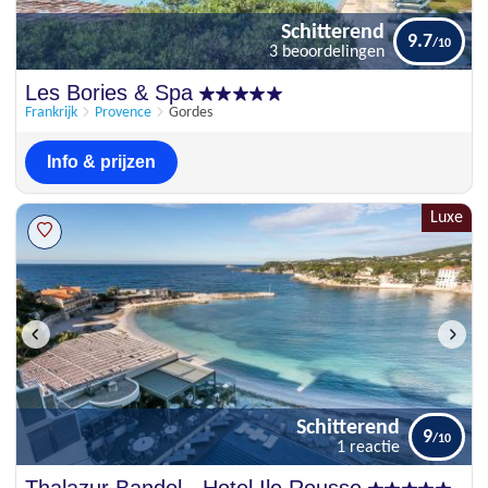
Schitterend
9.7
3 beoordelingen
Schitterend
Les Bories & Spa
9.7
3 beoordelingen
Frankrijk
Provence
Gordes
Info & prijzen
Luxe
Schitterend
9
1 reactie
Schitterend