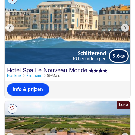
Schitterend
9.6
10 beoordelingen
Schitterend
Hotel Spa Le Nouveau Monde
9.6
10 beoordelingen
Frankrijk
Bretagne
St-Malo
Info & prijzen
Luxe