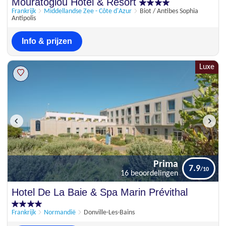
Prima
Mouratoglou Hotel & Resort
7.8
4 beoordelingen
Frankrijk
Middellandse Zee - Côte d'Azur
Biot / Antibes Sophia
Antipolis
Info & prijzen
Luxe
Prima
7.9
16 beoordelingen
Prima
Hotel De La Baie & Spa Marin Prévithal
7.9
16 beoordelingen
Frankrijk
Normandië
Donville-Les-Bains