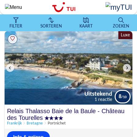
Overslaan
en
naar
de
FILTER
SORTEREN
KAART
ZOEKEN
algemene
Luxe
inhoud
gaan
Uitstekend
8
1 reactie
Uitstekend
Relais Thalasso Baie de la Baule - Château
8
1 reactie
des Tourelles
Frankrijk
Bretagne
Portnichet