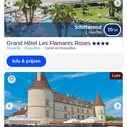
Schitterend
10
1 reactie
Schitterend
Grand Hôtel Les Flamants Roses
10
1 reactie
Frankrijk
Roussillon
Canet-en-Roussillon
Info & prijzen
Luxe