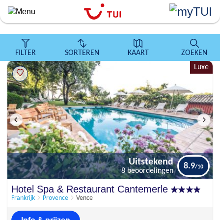
``
Overslaan
en
naar
de
FILTER
SORTEREN
KAART
ZOEKEN
algemene
Luxe
inhoud
gaan
Uitstekend
8.9
8 beoordelingen
Uitstekend
Hotel Spa & Restaurant Cantemerle
8.9
8 beoordelingen
Frankrijk
Provence
Vence