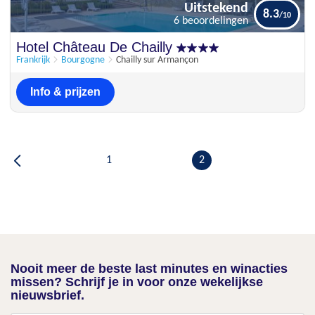
Uitstekend
8.3
6 beoordelingen
Uitstekend
Hotel Château De Chailly
8.3
6 beoordelingen
Frankrijk
Bourgogne
Chailly sur Armançon
Info & prijzen
1
2
Nooit meer de beste last minutes en winacties
missen? Schrijf je in voor onze wekelijkse
nieuwsbrief.