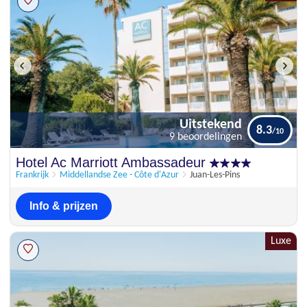
Uitstekend
8.3
9 beoordelingen
Uitstekend
Hotel Ac Marriott Ambassadeur
8.3
9 beoordelingen
Frankrijk
Middellandse Zee - Côte d'Azur
Juan-Les-Pins
Info & prijzen
Luxe