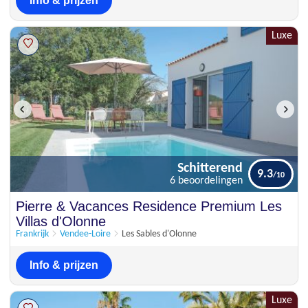
Info & prijzen
Luxe
Schitterend
9.3
6 beoordelingen
Schitterend
Pierre & Vacances Residence Premium Les
9.3
6 beoordelingen
Villas d'Olonne
Frankrijk
Vendee-Loire
Les Sables d'Olonne
Info & prijzen
Luxe