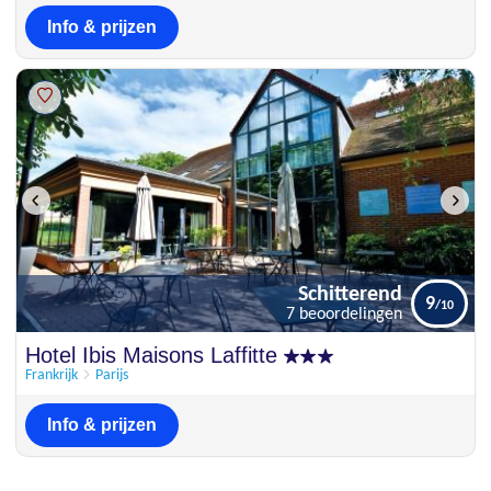
Info & prijzen
Schitterend
9
7 beoordelingen
Schitterend
Hotel Ibis Maisons Laffitte
9
7 beoordelingen
Frankrijk
Parijs
Info & prijzen