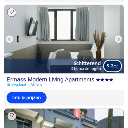
Schitterend
9.3
3 beoordelingen
Schitterend
Ermass Modern Living Apartments
9.3
3 beoordelingen
Griekenland
Athene
Info & prijzen