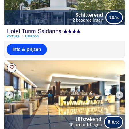
Schitterend
10
2 beoordelingen
Schitterend
Hotel Turim Saldanha
10
2 beoordelingen
Portugal
Lissabon
Info & prijzen
Uitstekend
8.6
10 beoordelingen