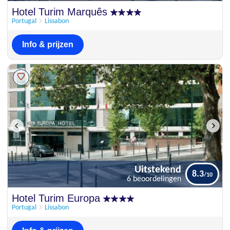
Uitstekend
Hotel Turim Marquês
8.6
10 beoordelingen
Portugal
Lissabon
Info & prijzen
Uitstekend
8.3
6 beoordelingen
Uitstekend
Hotel Turim Europa
8.3
6 beoordelingen
Portugal
Lissabon