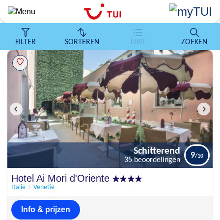
Overslaan
en
naar
de
FILTER
SORTEREN
LIJST
ZOEKEN
algemene
inhoud
gaan
Schitterend
9
35 beoordelingen
Schitterend
Hotel Ai Mori d'Oriente
9
35 beoordelingen
Italië
Venetië
Info & prijzen