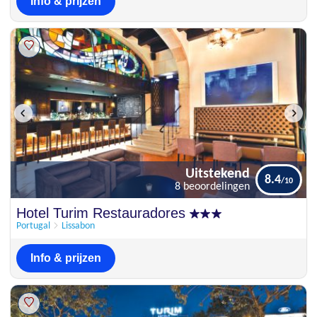
Info & prijzen
Uitstekend
8.4
8 beoordelingen
Uitstekend
Hotel Turim Restauradores
8.4
8 beoordelingen
Portugal
Lissabon
Info & prijzen