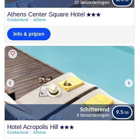
20 beoordelingen
Uitstekend
Athens Center Square Hotel
8.4
20 beoordelingen
Griekenland
Athene
Info & prijzen
Schitterend
9.5
6 beoordelingen
Schitterend
Hotel Acropolis Hill
9.5
6 beoordelingen
Griekenland
Athene