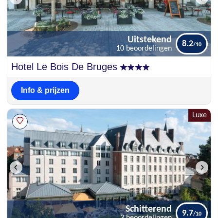
Uitstekend
8.2
10 beoordelingen
Uitstekend
Hotel Le Bois De Bruges
8.2
10 beoordelingen
Info & prijzen
Luxe
Schitterend
9.7