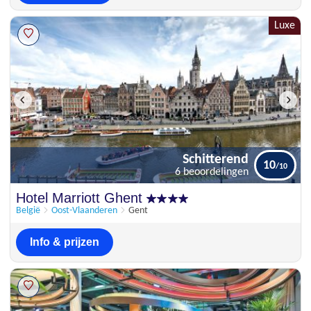
Luxe
Schitterend
10
6 beoordelingen
Schitterend
Hotel Marriott Ghent
10
6 beoordelingen
België
Oost-Vlaanderen
Gent
Info & prijzen