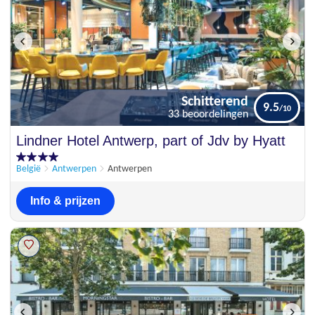
Schitterend
9.5
33 beoordelingen
Schitterend
Lindner Hotel Antwerp, part of Jdv by Hyatt
9.5
33 beoordelingen
België
Antwerpen
Antwerpen
Info & prijzen