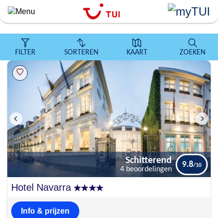
``
Overslaan
en
naar
de
FILTER
SORTEREN
KAART
ZOEKEN
algemene
inhoud
gaan
Schitterend
9.8
4 beoordelingen
Schitterend
Hotel Navarra
9.8
4 beoordelingen
Info & prijzen