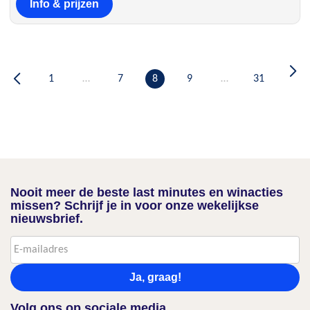
Info & prijzen
1
…
7
8
9
…
31
Nooit meer de beste last minutes en winacties
missen? Schrijf je in voor onze wekelijkse
nieuwsbrief.
Ja, graag!
Volg ons op sociale media