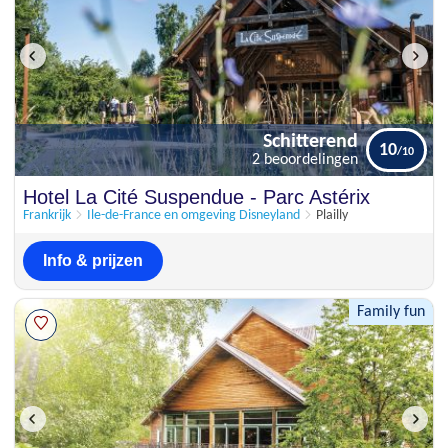
Schitterend
10
2 beoordelingen
Schitterend
Hotel La Cité Suspendue - Parc Astérix
10
2 beoordelingen
Frankrijk
Ile-de-France en omgeving Disneyland
Plailly
Info & prijzen
Family fun