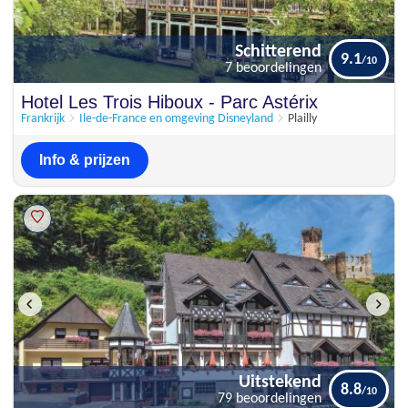
Schitterend
9.1
7 beoordelingen
Schitterend
Hotel Les Trois Hiboux - Parc Astérix
9.1
7 beoordelingen
Frankrijk
Ile-de-France en omgeving Disneyland
Plailly
Info & prijzen
Uitstekend
8.8
79 beoordelingen