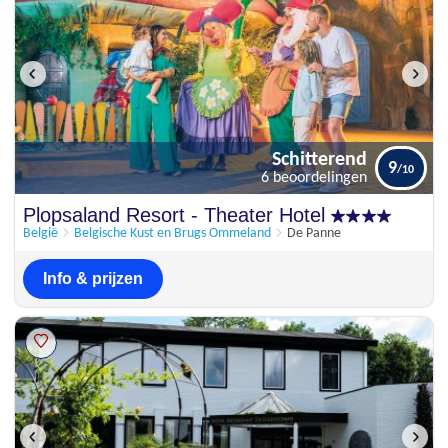
Schitterend
9
6 beoordelingen
Schitterend
Plopsaland Resort - Theater Hotel
9
6 beoordelingen
België
Belgische Kust en Brugs Ommeland
De Panne
Info & prijzen