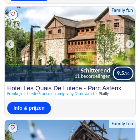
Family fun
Schitterend
9.5
11 beoordelingen
Schitterend
Hotel Les Quais De Lutece - Parc Astérix
9.5
11 beoordelingen
Frankrijk
Ile-de-France en omgeving Disneyland
Plailly
Info & prijzen
Family fun