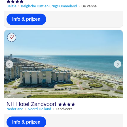
België
Belgische Kust en Brugs Ommeland
De Panne
Info & prijzen
NH Hotel Zandvoort
Nederland
Noord-Holland
Zandvoort
Info & prijzen