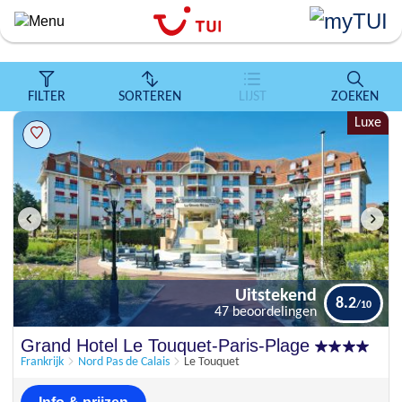
``
Overslaan
en
naar
de
FILTER
SORTEREN
LIJST
ZOEKEN
algemene
Luxe
inhoud
gaan
Uitstekend
8.2
47 beoordelingen
Uitstekend
Grand Hotel Le Touquet-Paris-Plage
8.2
47 beoordelingen
Frankrijk
Nord Pas de Calais
Le Touquet