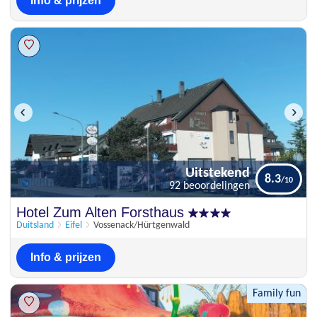
Info & prijzen
Uitstekend
8.3
92 beoordelingen
Uitstekend
Hotel Zum Alten Forsthaus
8.3
92 beoordelingen
Duitsland
Eifel
Vossenack/Hürtgenwald
Info & prijzen
Family fun