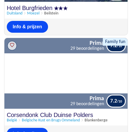
Uitstekend
Hotel Burgfrieden
8.8
79 beoordelingen
Duitsland
Moezel
Beilstein
Info & prijzen
Family fun
Prima
7.2
29 beoordelingen
Prima
7.2
29 beoordelingen
Corsendonk Club Duinse Polders
België
Belgische Kust en Brugs Ommeland
Blankenberge