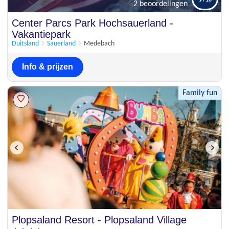
2 beoordelingen
Schitterend
Center Parcs Park Hochsauerland -
9
2 beoordelingen
Vakantiepark
Duitsland
Sauerland
Medebach
Info & prijzen
Family fun
Plopsaland Resort - Plopsaland Village