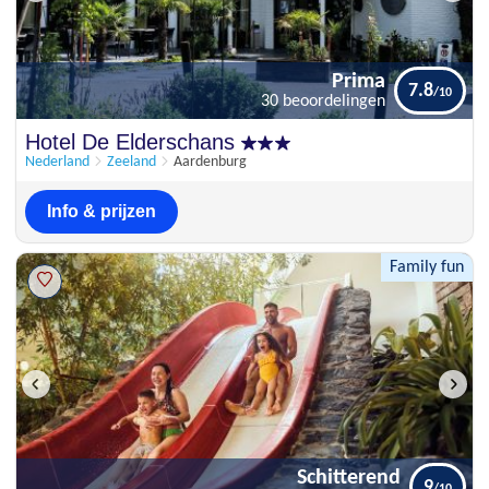
Prima
7.8
30 beoordelingen
Prima
Hotel De Elderschans
7.8
30 beoordelingen
Nederland
Zeeland
Aardenburg
Info & prijzen
Family fun
Schitterend
9