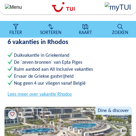
``
Overslaan
en
naar
de
FILTER
SORTEREN
KAART
ZOEKEN
algemene
6 vakanties in Rhodos
inhoud
gaan
Duikvakantie in Griekenland
De ´zeven bronnen´ van Epta Piges
Ruim aanbod aan All Inclusive vakanties
Ervaar de Griekse gastvrijheid
Nog geen 4 uur vliegen vanaf België
Lees meer over vakantie Rhodos
Dine & discover