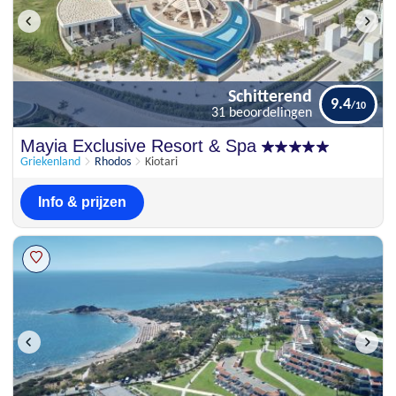
Schitterend
9.4
31 beoordelingen
Schitterend
Mayia Exclusive Resort & Spa
9.4
31 beoordelingen
Griekenland
Rhodos
Kiotari
Info & prijzen