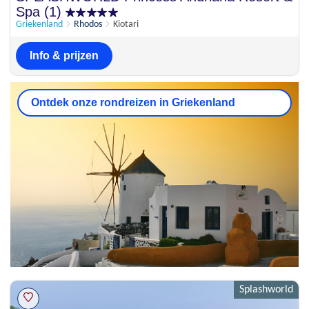
7.9
20 beoordelingen
Spa (1)
Griekenland
Rhodos
Kiotari
Info & prijzen
Ontdek onze rondreizen in Griekenland
Splashworld