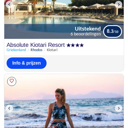
Uitstekend
8.3
6 beoordelingen
Uitstekend
Absolute Kiotari Resort
8.3
6 beoordelingen
Griekenland
Rhodos
Kiotari
Info & prijzen