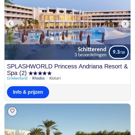
Schitterend
9.3
3 beoordelingen
Schitterend
SPLASHWORLD Princess Andriana Resort &
9.3
3 beoordelingen
Spa (2)
Griekenland
Rhodos
Kiotari
Info & prijzen