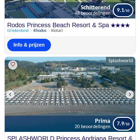
Schitterend
9.1
48 beoordelingen
Schitterend
Rodos Princess Beach Resort & Spa
9.1
48 beoordelingen
Griekenland
Rhodos
Kiotari
Info & prijzen
Splashworld
Prima
7.9
20 beoordelingen
Prima
SPLASHWORLD Princess Andriana Resort &