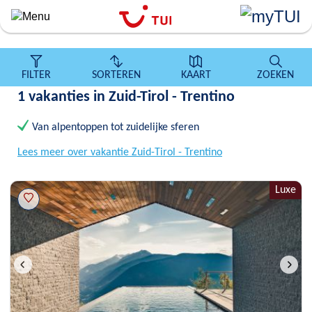
``
Overslaan
en
naar
de
FILTER
SORTEREN
KAART
ZOEKEN
algemene
1 vakanties in Zuid-Tirol - Trentino
inhoud
gaan
Van alpentoppen tot zuidelijke sferen
Lees meer over vakantie Zuid-Tirol - Trentino
Luxe