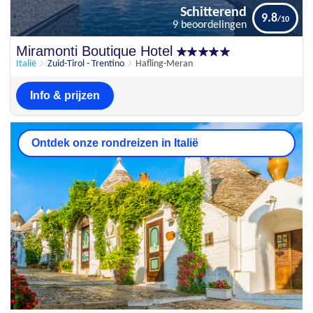
Schitterend
9.8
9 beoordelingen
Schitterend
Miramonti Boutique Hotel
9.8
9 beoordelingen
Italië
Zuid-Tirol - Trentino
Hafling-Meran
Info & prijzen
Ontdek onze rondreizen in Italië