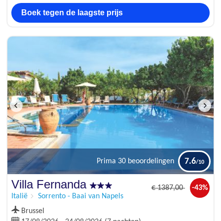
Boek tegen de laagste prijs
7.6
Prima
30 beoordelingen
Villa Fernanda
€
1387
,00
-43%
Italië
Sorrento - Baai van Napels
Brussel