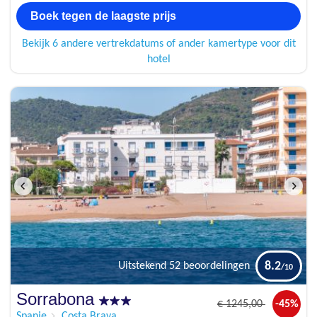
Boek tegen de laagste prijs
Bekijk 6 andere vertrekdatums of ander kamertype voor dit
hotel
8.2
Uitstekend
52 beoordelingen
Sorrabona
€
1245
,00
-45%
Spanje
Costa Brava