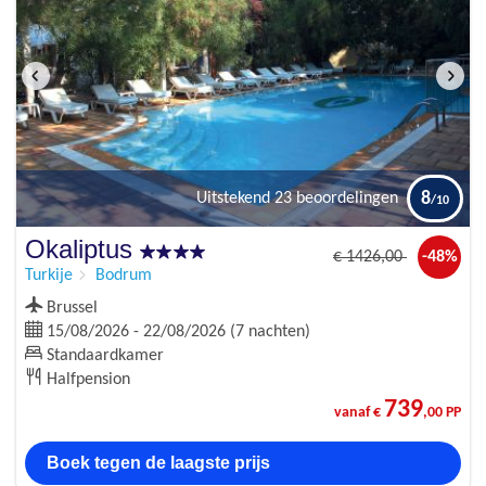
8
Uitstekend
23 beoordelingen
Okaliptus
€
1426
,00
-48%
Turkije
Bodrum
Brussel
15/08/2026 - 22/08/2026 (7 nachten)
Standaardkamer
Halfpension
739
vanaf €
,00 PP
Boek tegen de laagste prijs