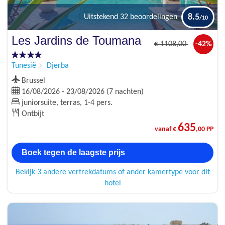
8.5
Uitstekend
32 beoordelingen
Les Jardins de Toumana
€
1108
,00
-42%
Tunesië
Djerba
Brussel
16/08/2026 - 23/08/2026 (7 nachten)
juniorsuite, terras, 1-4 pers.
Ontbijt
635
vanaf €
,00 PP
Boek tegen de laagste prijs
Bekijk 3 andere vertrekdatums of ander kamertype voor dit
hotel