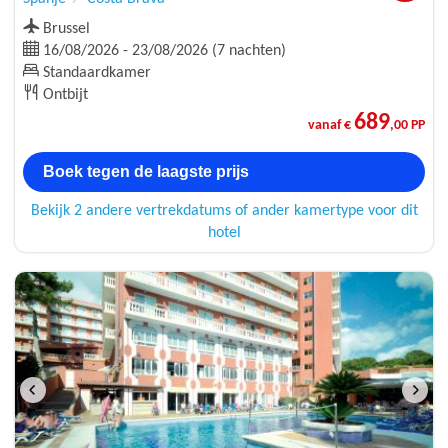
Brussel
16/08/2026 - 23/08/2026 (7 nachten)
Standaardkamer
Ontbijt
689
vanaf €
,00 PP
Boek tegen de laagste prijs
Bekijk 2 andere vertrekdatums of ander kamertype voor dit
hotel