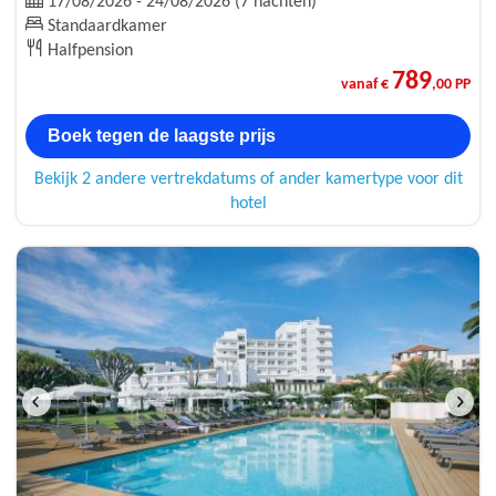
17/08/2026 - 24/08/2026 (7 nachten)
Standaardkamer
Halfpension
789
vanaf €
,00 PP
Boek tegen de laagste prijs
Bekijk 2 andere vertrekdatums of ander kamertype voor dit
hotel