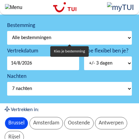
Overslaan
en
naar
de
Bestemming
algemene
inhoud
gaan
Vertrekdatum
Hoe flexibel ben je?
Kies je bestemming
Nachten
Vertrekken in:
Brussel
Amsterdam
Oostende
Antwerpen
Rijsel