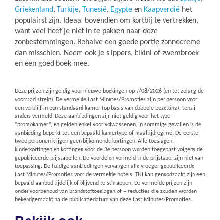
Griekenland
,
Turkije
,
Tunesië
,
Egypte
en
Kaapverdië
het
populairst zijn. Ideaal bovendien om kortbij te vertrekken,
want veel hoef je niet in te pakken naar deze
zonbestemmingen. Behalve een goede portie zonnecreme
dan misschien. Neem ook je slippers, bikini of zwembroek
en een goed boek mee.
Deze prijzen zijn geldig voor nieuwe boekingen op
7/08/2026
(en tot zolang de
voorraad strekt). De vermelde Last Minutes/Promoties zijn per persoon voor
een verblijf in een standaard kamer (op basis van dubbele bezetting), tenzij
anders vermeld. Deze aanbiedingen zijn niet geldig voor het type
“promokamer”, en gelden enkel voor volwassenen. In sommige gevallen is de
aanbieding beperkt tot een bepaald kamertype of maaltijdregime. De eerste
twee personen krijgen geen bijkomende kortingen. Alle toeslagen,
kinderkortingen en kortingen voor de 3e persoon worden toegepast volgens de
gepubliceerde prijstabellen. De voordelen vermeld in de prijstabel zijn niet van
toepassing. De huidige aanbiedingen vervangen alle vroeger gepubliceerde
Last Minutes/Promoties voor de vermelde hotels. TUI kan genoodzaakt zijn een
bepaald aanbod tijdelijk of blijvend te schrappen. De vermelde prijzen zijn
onder voorbehoud van brandstoftoeslagen of – reducties die zouden worden
bekendgemaakt na de publicatiedatum van deze Last Minutes/Promoties.