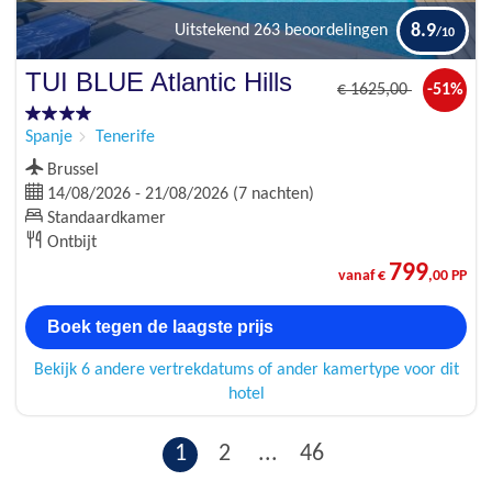
8.9
Uitstekend
263 beoordelingen
TUI BLUE Atlantic Hills
€
1625
,00
-51%
Spanje
Tenerife
Brussel
14/08/2026 - 21/08/2026 (7 nachten)
Standaardkamer
Ontbijt
799
vanaf €
,00 PP
Boek tegen de laagste prijs
Bekijk 6 andere vertrekdatums of ander kamertype voor dit
hotel
1
2
...
46