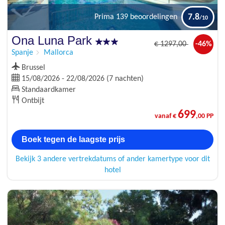
7.8
Prima
139 beoordelingen
Ona Luna Park
€
1297
,00
-46%
Spanje
Mallorca
Brussel
15/08/2026 - 22/08/2026 (7 nachten)
Standaardkamer
Ontbijt
699
vanaf €
,00 PP
Boek tegen de laagste prijs
Bekijk 3 andere vertrekdatums of ander kamertype voor dit
hotel