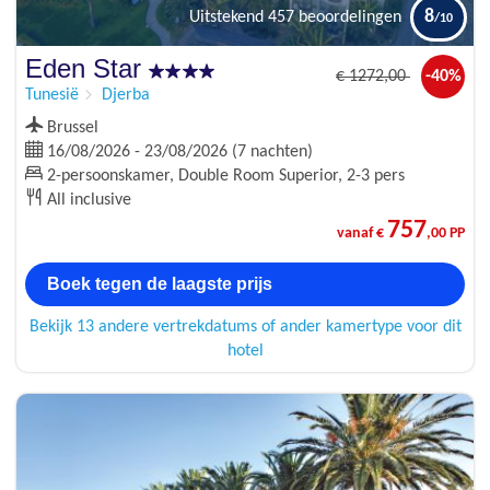
8
Uitstekend
457 beoordelingen
Eden Star
€
1272
,00
-40%
Tunesië
Djerba
Brussel
16/08/2026 - 23/08/2026 (7 nachten)
2-persoonskamer, Double Room Superior, 2-3 pers
All inclusive
757
vanaf €
,00 PP
Boek tegen de laagste prijs
Bekijk 13 andere vertrekdatums of ander kamertype voor dit
hotel