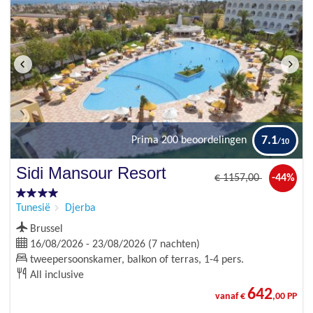
7.1
Prima
200 beoordelingen
Sidi Mansour Resort
€
1157
,00
-44%
Tunesië
Djerba
Brussel
16/08/2026 - 23/08/2026 (7 nachten)
tweepersoonskamer, balkon of terras, 1-4 pers.
All inclusive
642
vanaf €
,00 PP