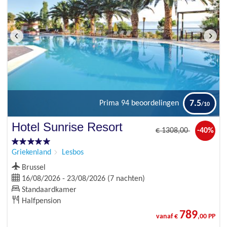
7.5
Prima
94 beoordelingen
Hotel Sunrise Resort
€
1308
,00
-40%
Griekenland
Lesbos
Brussel
16/08/2026 - 23/08/2026 (7 nachten)
Standaardkamer
Halfpension
789
vanaf €
,00 PP