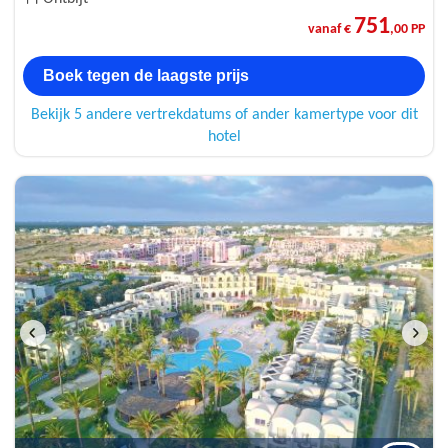
751
vanaf €
,00 PP
Boek tegen de laagste prijs
Bekijk 5 andere vertrekdatums of ander kamertype voor dit
hotel