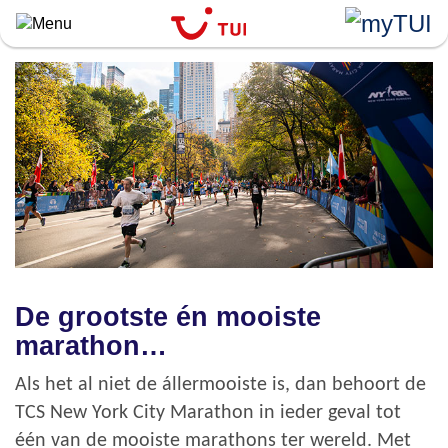
Overslaan
en
naar
de
algemene
inhoud
gaan
De grootste én mooiste
marathon…
Als het al niet de állermooiste is, dan behoort de
TCS New York City Marathon in ieder geval tot
één van de mooiste marathons ter wereld. Met