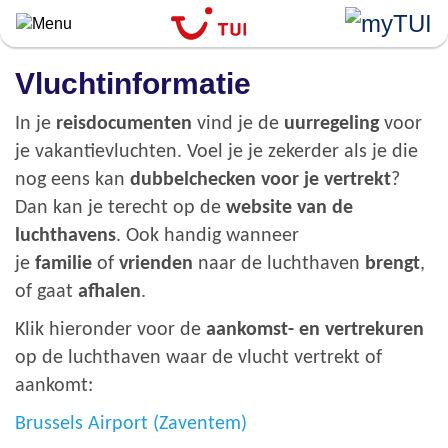
Overslaan
en
naar
Vluchtinformatie
de
algemene
inhoud
In je
reisdocumenten
vind je de
uurregeling
voor
gaan
je vakantievluchten. Voel je je zekerder als je die
nog eens kan
dubbelchecken voor je vertrekt
?
Dan kan je terecht op de
website van de
luchthavens
.
Ook handig wanneer
je
familie
of
vrienden
naar de luchthaven
brengt
,
of gaat
afhalen
.
Klik hieronder voor de
aankomst- en vertrekuren
op de luchthaven waar de vlucht vertrekt of
aankomt:
Brussels Airport (Zaventem)