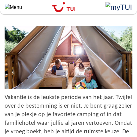
``
Overslaan
en
naar
de
algemene
inhoud
gaan
Vakantie is de leukste periode van het jaar.
Twijfel
over de bestemming is er niet. Je bent graag zeker
van je plekje op je favoriete camping of in dat
familiehotel waar jullie al jaren vertoeven. Omdat
je vroeg boekt, heb je altijd de ruimste keuze. De